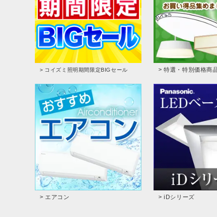
> 特選・特別価格商
> コイズミ照明期間限定BIGセール
> エアコン
> iDシリーズ