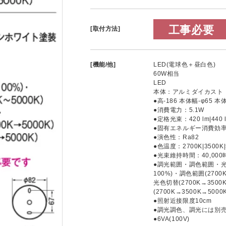
工事必要
[取付方法]
[機能/他]
LED(電球色＋昼白色)
60W相当
LED
本体：アルミダイカスト
●高-186 本体幅-φ65 本体
●消費電力：5.1W
●定格光束：420 lm|440 l
●固有エネルギー消費効率：82.3
●演色性：Ra82
●色温度：2700K|3500K|
●光束維持時間：40,000
●調光範囲・調色範囲・光
100%)・調色範囲(270
光色切替(2700K→350
(2700K→3500K→5000K
●照射近接限度10cm
●調光調色、調光には別
●6VA(100V)