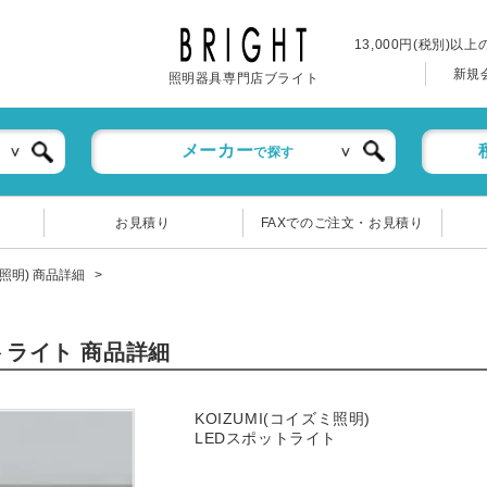
13,000円(税別)以
新規
照明器具専門店ブライト
メーカー
で探す
お見積り
FAXでのご注文・お見積り
ミ照明) 商品詳細
ットライト 商品詳細
KOIZUMI(コイズミ照明)
LEDスポットライト