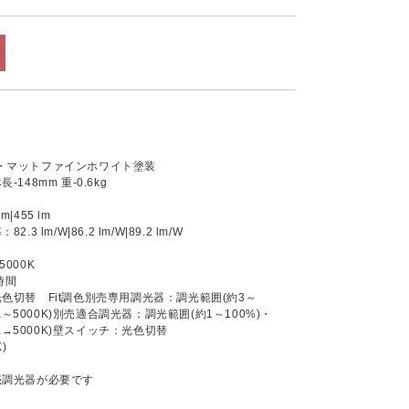
・マットファインホワイト塗装
長-148mm 重-0.6kg
m|455 lm
 lm/W|86.2 lm/W|89.2 lm/W
5000K
時間
色切替 Fit調色別売専用調光器：調光範囲(約3～
0K～5000K)別売適合調光器：調光範囲(約1～100%)・
0K→5000K)壁スイッチ：光色切替
)
売調光器が必要です