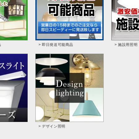
品
> 即日発送可能商品
> 施設用照明
> デザイン照明