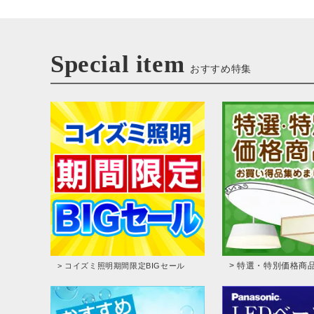
Special item
おすすめ特集
> 特選・特別価格商
> コイズミ照明期間限定BIGセール