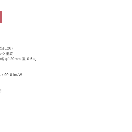
(E26)
ック塗装
幅-φ120mm 重-0.5kg
0.0 lm/W
間