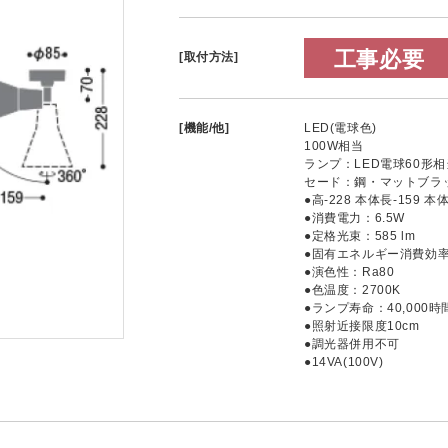
工事必要
[取付方法]
[機能/他]
LED(電球色)
100W相当
ランプ：LED電球60形相当
セード：鋼・マットブラ
●高-228 本体長-159 本体
●消費電力：6.5W
●定格光束：585 lm
●固有エネルギー消費効率：9
●演色性：Ra80
●色温度：2700K
●ランプ寿命：40,000時
●照射近接限度10cm
●調光器併用不可
●14VA(100V)