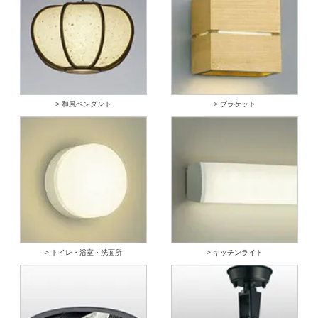
> 和風ペンダント
> ブラケット
> トイレ・浴室・洗面所
> キッチンライト