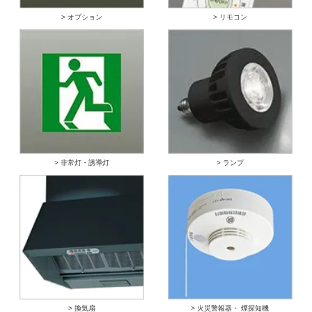
> オプション
> リモコン
> 非常灯・誘導灯
> ランプ
> 換気扇
> 火災警報器・ 煙探知機