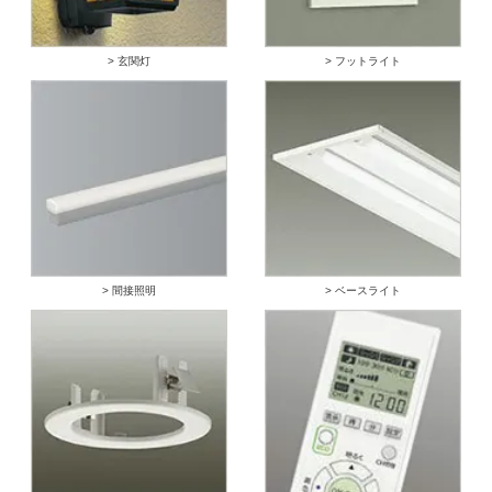
> 玄関灯
> フットライト
> 間接照明
> ベースライト