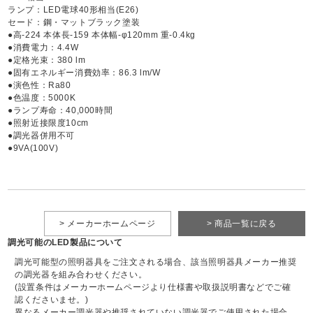
ランプ：LED電球40形相当(E26)
セード：鋼・マットブラック塗装
●高-224 本体長-159 本体幅-φ120mm 重-0.4kg
●消費電力：4.4W
●定格光束：380 lm
●固有エネルギー消費効率：86.3 lm/W
●演色性：Ra80
●色温度：5000K
●ランプ寿命：40,000時間
●照射近接限度10cm
●調光器併用不可
●9VA(100V)
> メーカーホームページ
> 商品一覧に戻る
調光可能のLED製品について
調光可能型の照明器具をご注文される場合、該当照明器具メーカー推奨
の調光器を組み合わせください。
(設置条件はメーカーホームページより仕様書や取扱説明書などでご確
認くださいませ。)
異なるメーカー調光器や推奨されていない調光器でご使用された場合、