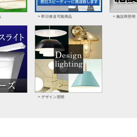
品
> 即日発送可能商品
> 施設用照明
> デザイン照明