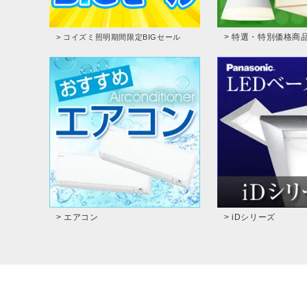
> 特選・特別価格商
> コイズミ照明期間限定BIGセール
> エアコン
> iDシリーズ