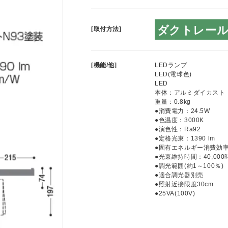
ダクトレー
[取付方法]
[機能/他]
LEDランプ
LED(電球色)
LED
本体：アルミダイカスト・
重量：0.8kg
●消費電力：24.5W
●色温度：3000K
●演色性：Ra92
●定格光束：1390 lm
●固有エネルギー消費効率：5
●光束維持時間：40,000
●調光範囲(約1～100％)
●適合調光器別売
●照射近接限度30cm
●25VA(100V)