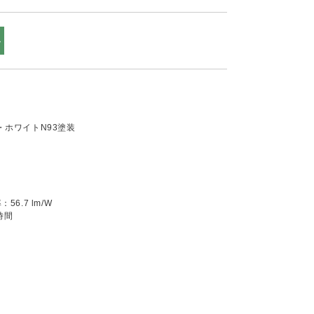
ル
ホワイトN93塗装
6.7 lm/W
時間