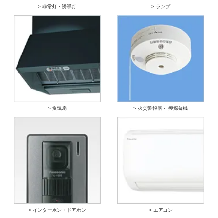
> 非常灯・誘導灯
> ランプ
> 換気扇
> 火災警報器・ 煙探知機
> インターホン・ドアホン
> エアコン