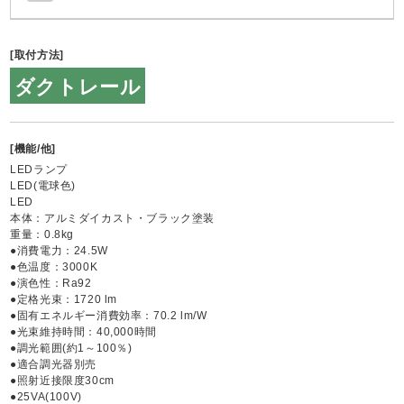
[取付方法]
ダクトレール
[機能/他]
LEDランプ
LED(電球色)
LED
本体：アルミダイカスト・ブラック塗装
重量：0.8kg
●消費電力：24.5W
●色温度：3000K
●演色性：Ra92
●定格光束：1720 lm
●固有エネルギー消費効率：70.2 lm/W
●光束維持時間：40,000時間
●調光範囲(約1～100％)
●適合調光器別売
●照射近接限度30cm
●25VA(100V)