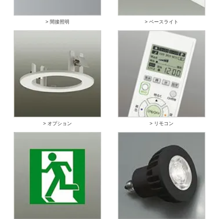
> 間接照明
> ベースライト
> オプション
> リモコン