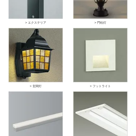
> エクステリア
> 門柱灯
> 玄関灯
> フットライト