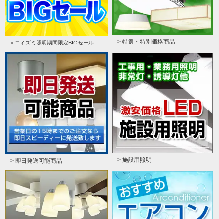
> 特選・特別価格商品
> コイズミ照明期間限定BIGセール
> 施設用照明
> 即日発送可能商品