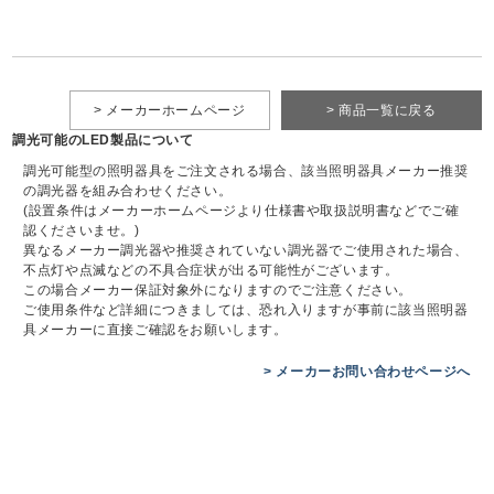
> メーカーホームページ
> 商品一覧に戻る
調光可能のLED製品について
調光可能型の照明器具をご注文される場合、該当照明器具メーカー推奨
の調光器を組み合わせください。
(設置条件はメーカーホームページより仕様書や取扱説明書などでご確
認くださいませ。)
異なるメーカー調光器や推奨されていない調光器でご使用された場合、
不点灯や点滅などの不具合症状が出る可能性がございます。
この場合メーカー保証対象外になりますのでご注意ください。
ご使用条件など詳細につきましては、恐れ入りますが事前に該当照明器
具メーカーに直接ご確認をお願いします。
> メーカーお問い合わせページへ