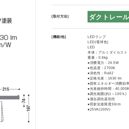
ダクトレー
[取付方法]
[機能/他]
LEDランプ
LED(電球色)
LED
本体：アルミダイカスト
重量：0.8kg
●消費電力：24.5W
●色温度：2700K
●演色性：Ra92
●定格光束：1630 lm
●固有エネルギー消費効率：6
●光束維持時間：40,000
●調光範囲(約1～100％)
●適合調光器別売
●照射近接限度30cm
●25VA(100V)