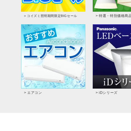
> 特選・特別価格商
> コイズミ照明期間限定BIGセール
> エアコン
> iDシリーズ