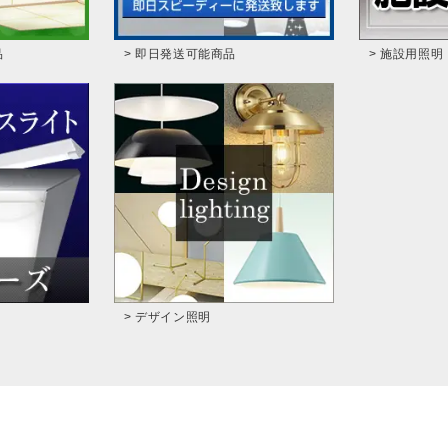
品
> 即日発送可能商品
> 施設用照明
> デザイン照明