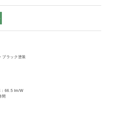
ル
・ブラック塗装
6.5 lm/W
時間