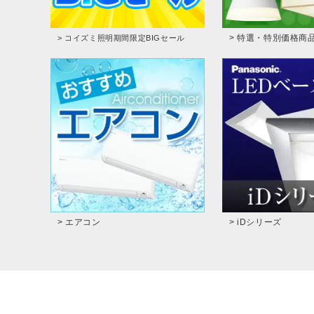
> 特選・特別価格商
> コイズミ照明期間限定BIGセール
> エアコン
> iDシリーズ