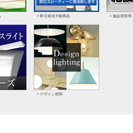
品
> 即日発送可能商品
> 施設用照明
> デザイン照明