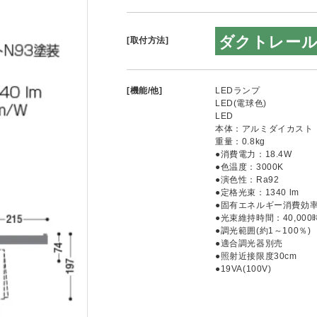
ダクトレー
[取付方法]
[機能/他]
LEDランプ
LED(電球色)
LED
本体：アルミダイカスト・
重量：0.8kg
●消費電力：18.4W
●色温度：3000K
●演色性：Ra92
●定格光束：1340 lm
●固有エネルギー消費効率：7
●光束維持時間：40,000
●調光範囲(約1～100％)
●適合調光器別売
●照射近接限度30cm
●19VA(100V)