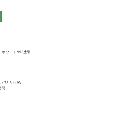
ル
ホワイトN93塗装
2.8 lm/W
時間