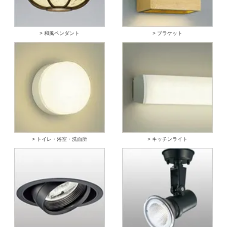
> 和風ペンダント
> ブラケット
> トイレ・浴室・洗面所
> キッチンライト