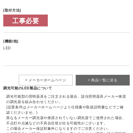
[取付方法]
工事必要
[機能/他]
LED
> メーカーホームページ
> 商品一覧に戻る
調光可能のLED製品について
調光可能型の照明器具をご注文される場合、該当照明器具メーカー推奨
の調光器を組み合わせください。
(設置条件はメーカーホームページより仕様書や取扱説明書などでご確
認くださいませ。)
異なるメーカー調光器や推奨されていない調光器でご使用された場合、
不点灯や点滅などの不具合症状が出る可能性がございます。
この場合メーカー保証対象外になりますのでご注意ください。