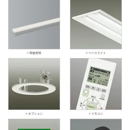
> 間接照明
> ベースライト
> オプション
> リモコン