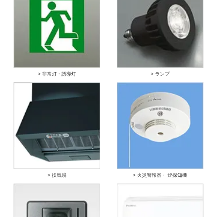
> 非常灯・誘導灯
> ランプ
> 換気扇
> 火災警報器・ 煙探知機