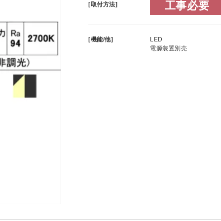
工事必要
[取付方法]
[機能/他]
LED
電源装置別売