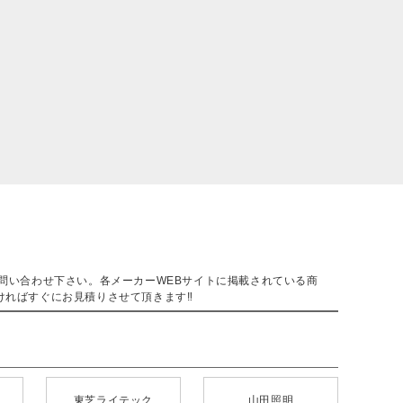
。
問い合わせ下さい。各メーカーWEBサイトに掲載されている商
ければすぐにお見積りさせて頂きます‼
東芝ライテック
山田照明