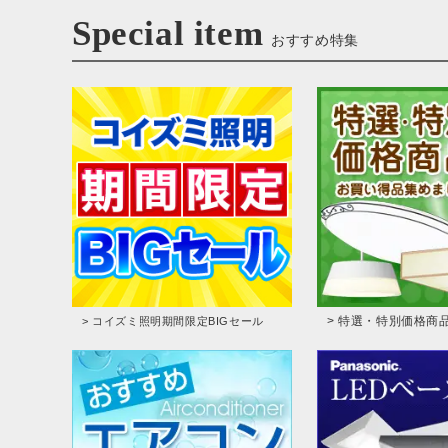
Special item
おすすめ特集
> 特選・特別価格商
> コイズミ照明期間限定BIGセール