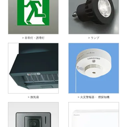
> 非常灯・誘導灯
> ランプ
> 換気扇
> 火災警報器・ 煙探知機