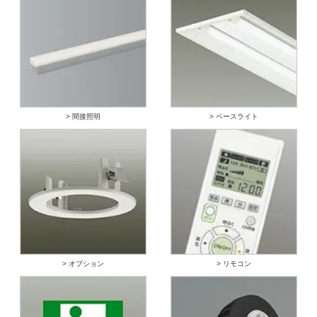
> 間接照明
> ベースライト
> オプション
> リモコン