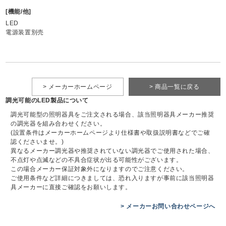
[機能/他]
LED
電源装置別売
> メーカーホームページ
> 商品一覧に戻る
調光可能のLED製品について
調光可能型の照明器具をご注文される場合、該当照明器具メーカー推奨
の調光器を組み合わせください。
(設置条件はメーカーホームページより仕様書や取扱説明書などでご確
認くださいませ。)
異なるメーカー調光器や推奨されていない調光器でご使用された場合、
不点灯や点滅などの不具合症状が出る可能性がございます。
この場合メーカー保証対象外になりますのでご注意ください。
ご使用条件など詳細につきましては、恐れ入りますが事前に該当照明器
具メーカーに直接ご確認をお願いします。
> メーカーお問い合わせページへ