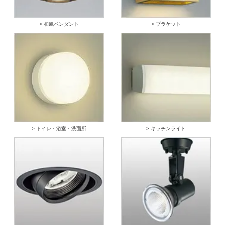
> 和風ペンダント
> ブラケット
> トイレ・浴室・洗面所
> キッチンライト