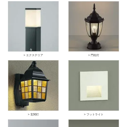
> エクステリア
> 門柱灯
> 玄関灯
> フットライト