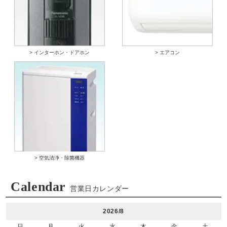
> インターホン・ドアホン
> エアコン
> 空気清浄・除菌機器
Calendar
営業日カレンダー
2026/8
日
月
火
水
木
金
土