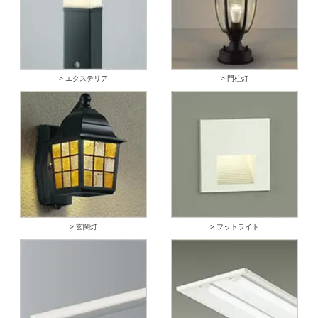
> エクステリア
> 門柱灯
> 玄関灯
> フットライト