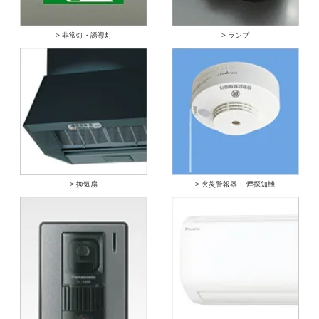
> 非常灯・誘導灯
> ランプ
> 換気扇
> 火災警報器・ 煙探知機