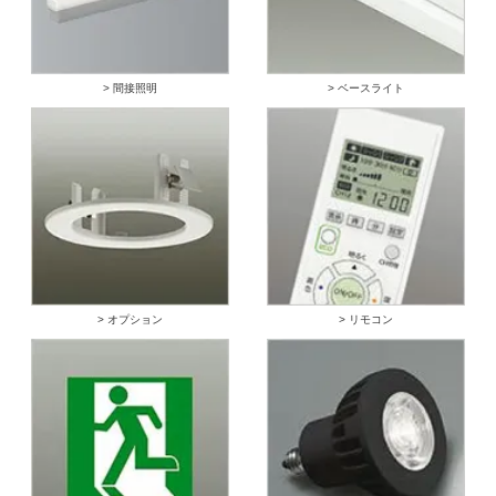
> 間接照明
> ベースライト
> オプション
> リモコン