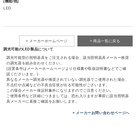
[機能/他]
LED
> メーカーホームページ
> 商品一覧に戻る
調光可能のLED製品について
調光可能型の照明器具をご注文される場合、該当照明器具メーカー推奨
の調光器を組み合わせください。
(設置条件はメーカーホームページより仕様書や取扱説明書などでご確
認くださいませ。)
異なるメーカー調光器や推奨されていない調光器でご使用された場合、
不点灯や点滅などの不具合症状が出る可能性がございます。
この場合メーカー保証対象外になりますのでご注意ください。
ご使用条件など詳細につきましては、恐れ入りますが事前に該当照明器
具メーカーに直接ご確認をお願いします。
> メーカーお問い合わせページへ