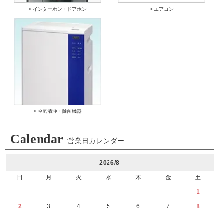
> インターホン・ドアホン
> エアコン
> 空気清浄・除菌機器
Calendar
営業日カレンダー
2026/8
日
月
火
水
木
金
土
1
2
3
4
5
6
7
8