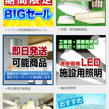
> 特選・特別価格商品
> コイズミ照明期間限定BIGセール
> 施設用照明
> 即日発送可能商品