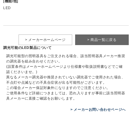
[機能/他]
LED
> メーカーホームページ
> 商品一覧に戻る
調光可能のLED製品について
調光可能型の照明器具をご注文される場合、該当照明器具メーカー推奨
の調光器を組み合わせください。
(設置条件はメーカーホームページより仕様書や取扱説明書などでご確
認くださいませ。)
異なるメーカー調光器や推奨されていない調光器でご使用された場合、
不点灯や点滅などの不具合症状が出る可能性がございます。
この場合メーカー保証対象外になりますのでご注意ください。
ご使用条件など詳細につきましては、恐れ入りますが事前に該当照明器
具メーカーに直接ご確認をお願いします。
> メーカーお問い合わせページへ