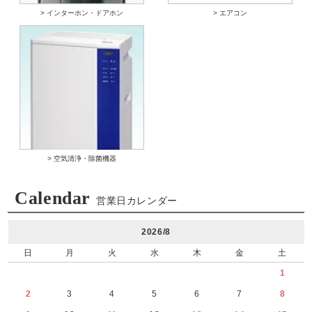
> インターホン・ドアホン
> エアコン
> 空気清浄・除菌機器
Calendar
営業日カレンダー
2026/8
日
月
火
水
木
金
土
1
2
3
4
5
6
7
8