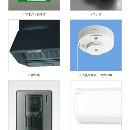
> 非常灯・誘導灯
> ランプ
> 換気扇
> 火災警報器・ 煙探知機