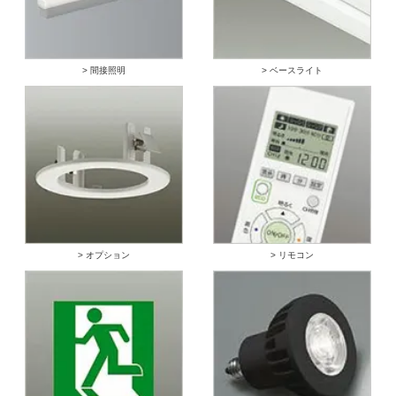
> 間接照明
> ベースライト
> オプション
> リモコン