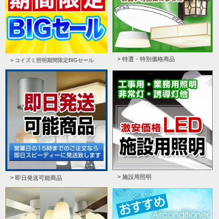
> 特選・特別価格商品
> コイズミ照明期間限定BIGセール
> 施設用照明
> 即日発送可能商品