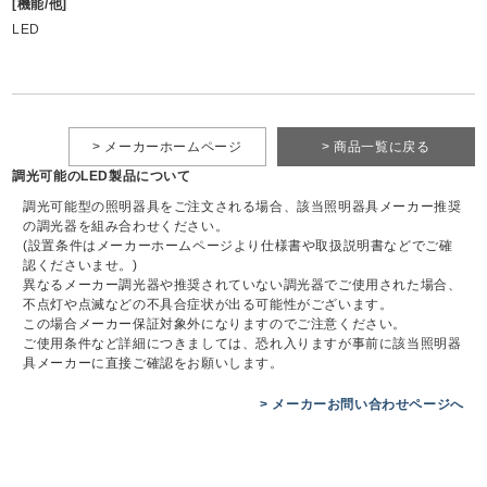
[機能/他]
LED
> メーカーホームページ
> 商品一覧に戻る
調光可能のLED製品について
調光可能型の照明器具をご注文される場合、該当照明器具メーカー推奨
の調光器を組み合わせください。
(設置条件はメーカーホームページより仕様書や取扱説明書などでご確
認くださいませ。)
異なるメーカー調光器や推奨されていない調光器でご使用された場合、
不点灯や点滅などの不具合症状が出る可能性がございます。
この場合メーカー保証対象外になりますのでご注意ください。
ご使用条件など詳細につきましては、恐れ入りますが事前に該当照明器
具メーカーに直接ご確認をお願いします。
> メーカーお問い合わせページへ