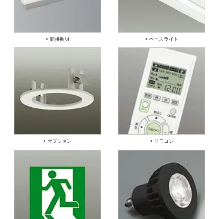
> 間接照明
> ベースライト
> オプション
> リモコン