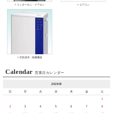
> インターホン・ドアホン
> エアコン
> 空気清浄・除菌機器
Calendar
営業日カレンダー
2026/8
日
月
火
水
木
金
土
1
2
3
4
5
6
7
8