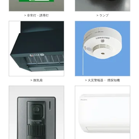
> 非常灯・誘導灯
> ランプ
> 換気扇
> 火災警報器・ 煙探知機