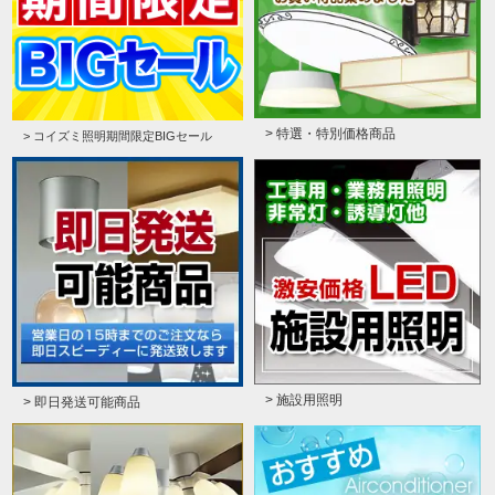
> 特選・特別価格商品
> コイズミ照明期間限定BIGセール
> 施設用照明
> 即日発送可能商品