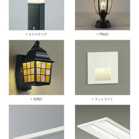
> エクステリア
> 門柱灯
> 玄関灯
> フットライト