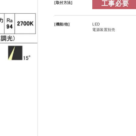
工事必要
[取付方法]
[機能/他]
LED
電源装置別売