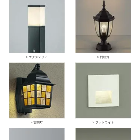
> エクステリア
> 門柱灯
> 玄関灯
> フットライト