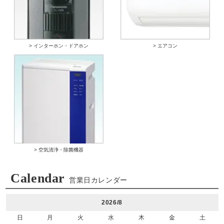
> インターホン・ドアホン
> エアコン
> 空気清浄・除菌機器
Calendar
営業日カレンダー
2026/8
日
月
火
水
木
金
土