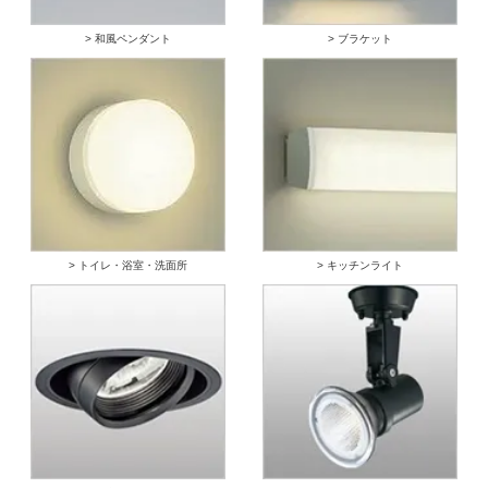
> 和風ペンダント
> ブラケット
> トイレ・浴室・洗面所
> キッチンライト