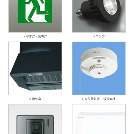
> 非常灯・誘導灯
> ランプ
> 換気扇
> 火災警報器・ 煙探知機