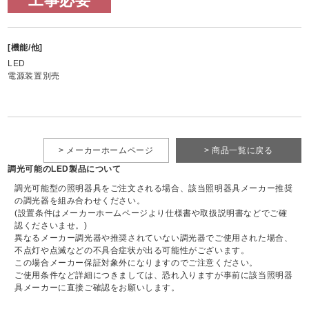
工事必要
[機能/他]
LED
電源装置別売
> メーカーホームページ
> 商品一覧に戻る
調光可能のLED製品について
調光可能型の照明器具をご注文される場合、該当照明器具メーカー推奨
の調光器を組み合わせください。
(設置条件はメーカーホームページより仕様書や取扱説明書などでご確
認くださいませ。)
異なるメーカー調光器や推奨されていない調光器でご使用された場合、
不点灯や点滅などの不具合症状が出る可能性がございます。
この場合メーカー保証対象外になりますのでご注意ください。
ご使用条件など詳細につきましては、恐れ入りますが事前に該当照明器
具メーカーに直接ご確認をお願いします。