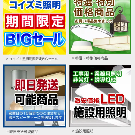
> 特選・特別価格商品
> コイズミ照明期間限定BIGセール
> 施設用照明
> 即日発送可能商品