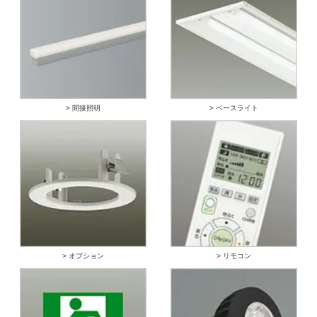
> 間接照明
> ベースライト
> オプション
> リモコン