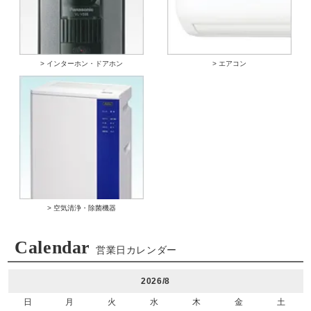
> インターホン・ドアホン
> エアコン
> 空気清浄・除菌機器
Calendar
営業日カレンダー
2026/8
日
月
火
水
木
金
土