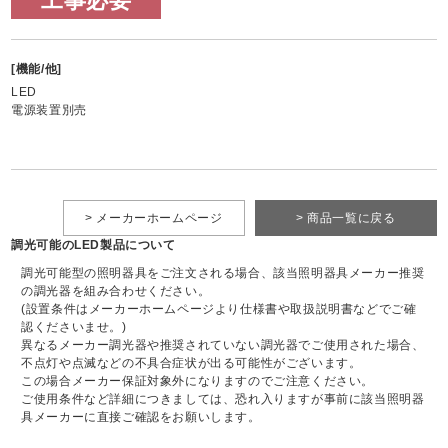
工事必要
[機能/他]
LED
電源装置別売
> メーカーホームページ
> 商品一覧に戻る
調光可能のLED製品について
調光可能型の照明器具をご注文される場合、該当照明器具メーカー推奨
の調光器を組み合わせください。
(設置条件はメーカーホームページより仕様書や取扱説明書などでご確
認くださいませ。)
異なるメーカー調光器や推奨されていない調光器でご使用された場合、
不点灯や点滅などの不具合症状が出る可能性がございます。
この場合メーカー保証対象外になりますのでご注意ください。
ご使用条件など詳細につきましては、恐れ入りますが事前に該当照明器
具メーカーに直接ご確認をお願いします。