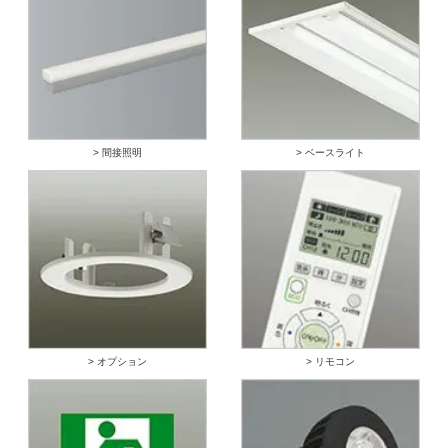
> 間接照明
> ベースライト
> オプション
> リモコン