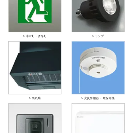
> 非常灯・誘導灯
> ランプ
> 換気扇
> 火災警報器・ 煙探知機