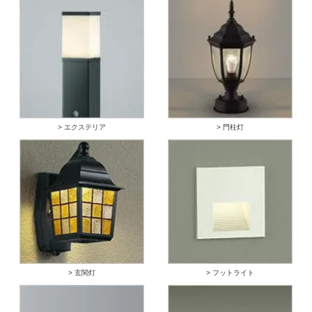
> エクステリア
> 門柱灯
> 玄関灯
> フットライト