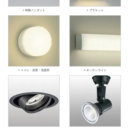
> 和風ペンダント
> ブラケット
> トイレ・浴室・洗面所
> キッチンライト