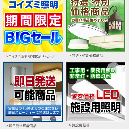
> 特選・特別価格商品
> コイズミ照明期間限定BIGセール
> 施設用照明
> 即日発送可能商品