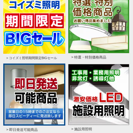
> 特選・特別価格商品
> コイズミ照明期間限定BIGセール
> 施設用照明
> 即日発送可能商品