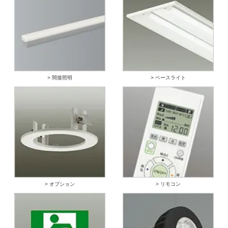
> 間接照明
> ベースライト
> オプション
> リモコン