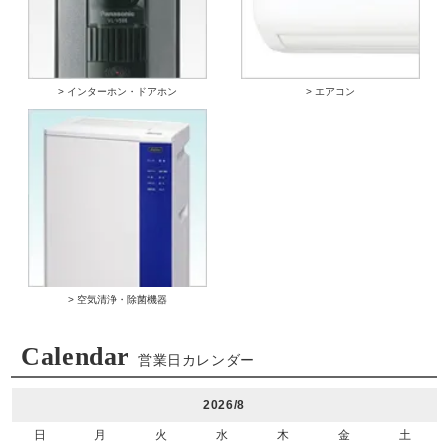
> インターホン・ドアホン
> エアコン
> 空気清浄・除菌機器
Calendar
営業日カレンダー
2026/8
日
月
火
水
木
金
土