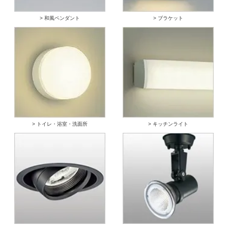
> 和風ペンダント
> ブラケット
> トイレ・浴室・洗面所
> キッチンライト