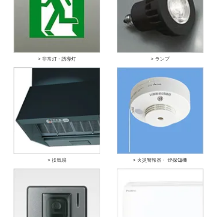
> 非常灯・誘導灯
> ランプ
> 換気扇
> 火災警報器・ 煙探知機