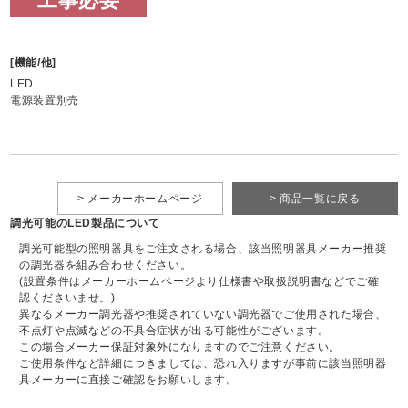
工事必要
[機能/他]
LED
電源装置別売
> メーカーホームページ
> 商品一覧に戻る
調光可能のLED製品について
調光可能型の照明器具をご注文される場合、該当照明器具メーカー推奨
の調光器を組み合わせください。
(設置条件はメーカーホームページより仕様書や取扱説明書などでご確
認くださいませ。)
異なるメーカー調光器や推奨されていない調光器でご使用された場合、
不点灯や点滅などの不具合症状が出る可能性がございます。
この場合メーカー保証対象外になりますのでご注意ください。
ご使用条件など詳細につきましては、恐れ入りますが事前に該当照明器
具メーカーに直接ご確認をお願いします。