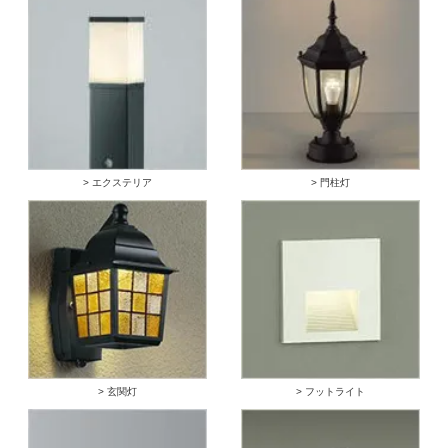
> エクステリア
> 門柱灯
> 玄関灯
> フットライト