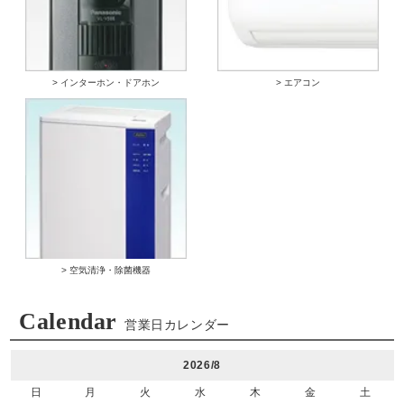
> インターホン・ドアホン
> エアコン
> 空気清浄・除菌機器
Calendar
営業日カレンダー
2026/8
日
月
火
水
木
金
土