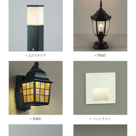
> エクステリア
> 門柱灯
> 玄関灯
> フットライト