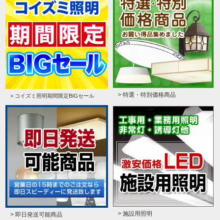
> 特選・特別価格商品
> コイズミ照明期間限定BIGセール
> 施設用照明
> 即日発送可能商品