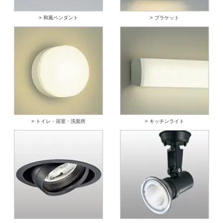
> 和風ペンダント
> ブラケット
> トイレ・浴室・洗面所
> キッチンライト