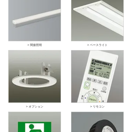
> 間接照明
> ベースライト
> オプション
> リモコン