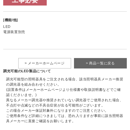
工事必要
[機能/他]
LED
電源装置別売
> メーカーホームページ
> 商品一覧に戻る
調光可能のLED製品について
調光可能型の照明器具をご注文される場合、該当照明器具メーカー推奨
の調光器を組み合わせください。
(設置条件はメーカーホームページより仕様書や取扱説明書などでご確
認くださいませ。)
異なるメーカー調光器や推奨されていない調光器でご使用された場合、
不点灯や点滅などの不具合症状が出る可能性がございます。
この場合メーカー保証対象外になりますのでご注意ください。
ご使用条件など詳細につきましては、恐れ入りますが事前に該当照明器
具メーカーに直接ご確認をお願いします。