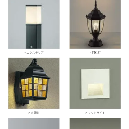
> エクステリア
> 門柱灯
> 玄関灯
> フットライト