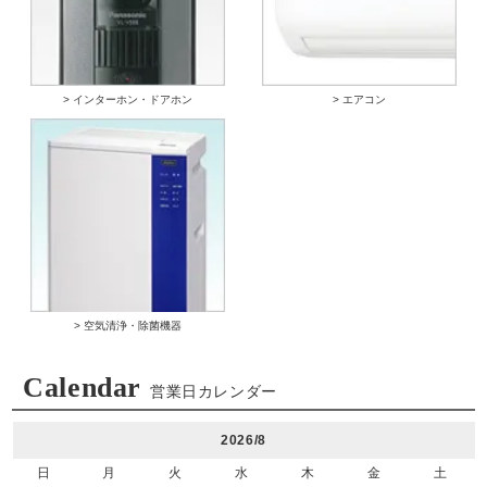
> インターホン・ドアホン
> エアコン
> 空気清浄・除菌機器
Calendar
営業日カレンダー
2026/8
日
月
火
水
木
金
土