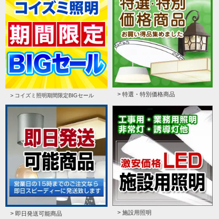
> 特選・特別価格商品
> コイズミ照明期間限定BIGセール
> 施設用照明
> 即日発送可能商品