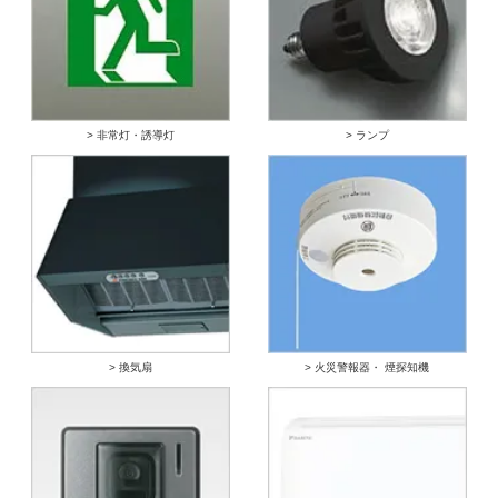
> 非常灯・誘導灯
> ランプ
> 換気扇
> 火災警報器・ 煙探知機