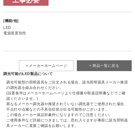
工事必要
[機能/他]
LED
電源装置別売
> メーカーホームページ
> 商品一覧に戻る
調光可能のLED製品について
調光可能型の照明器具をご注文される場合、該当照明器具メーカー推奨
の調光器を組み合わせください。
(設置条件はメーカーホームページより仕様書や取扱説明書などでご確
認くださいませ。)
異なるメーカー調光器や推奨されていない調光器でご使用された場合、
不点灯や点滅などの不具合症状が出る可能性がございます。
この場合メーカー保証対象外になりますのでご注意ください。
ご使用条件など詳細につきましては、恐れ入りますが事前に該当照明器
具メーカーに直接ご確認をお願いします。