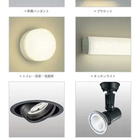
> 和風ペンダント
> ブラケット
> トイレ・浴室・洗面所
> キッチンライト