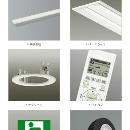
> 間接照明
> ベースライト
> オプション
> リモコン