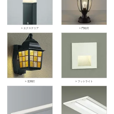
> エクステリア
> 門柱灯
> 玄関灯
> フットライト