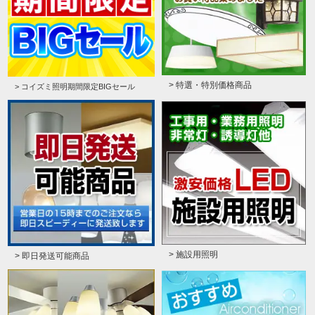
> 特選・特別価格商品
> コイズミ照明期間限定BIGセール
> 施設用照明
> 即日発送可能商品