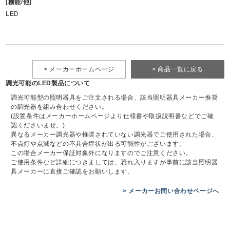
[機能/他]
LED
> メーカーホームページ
> 商品一覧に戻る
調光可能のLED製品について
調光可能型の照明器具をご注文される場合、該当照明器具メーカー推奨
の調光器を組み合わせください。
(設置条件はメーカーホームページより仕様書や取扱説明書などでご確
認くださいませ。)
異なるメーカー調光器や推奨されていない調光器でご使用された場合、
不点灯や点滅などの不具合症状が出る可能性がございます。
この場合メーカー保証対象外になりますのでご注意ください。
ご使用条件など詳細につきましては、恐れ入りますが事前に該当照明器
具メーカーに直接ご確認をお願いします。
> メーカーお問い合わせページへ