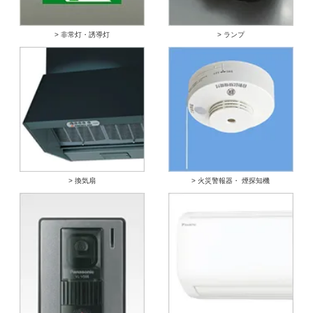
> 非常灯・誘導灯
> ランプ
> 換気扇
> 火災警報器・ 煙探知機