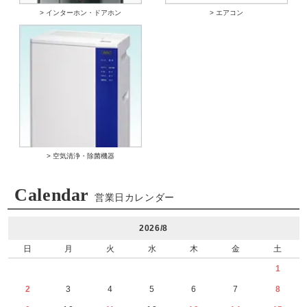
> インターホン・ドアホン
> エアコン
> 空気清浄・除菌機器
Calendar
営業日カレンダー
2026/8
日
月
火
水
木
金
土
1
2
3
4
5
6
7
8