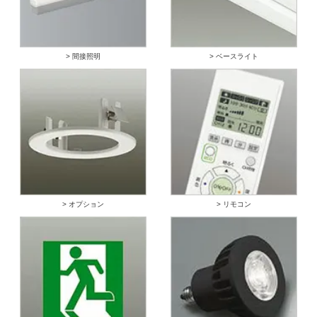
> 間接照明
> ベースライト
> オプション
> リモコン