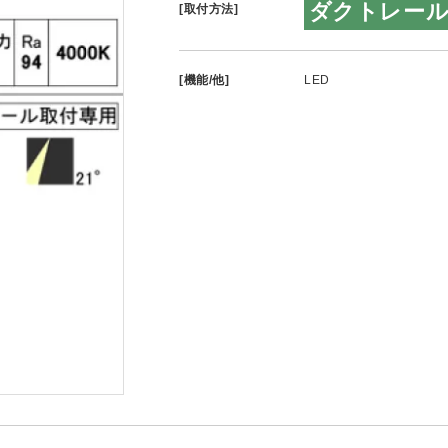
ダクトレー
[取付方法]
[機能/他]
LED