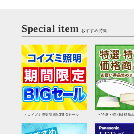
Special item
おすすめ特集
> 特選・特別価格商
> コイズミ照明期間限定BIGセール