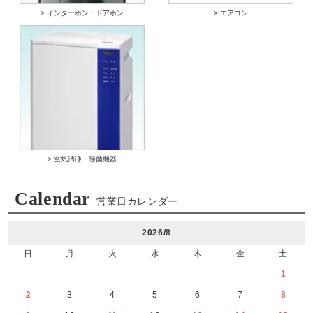
> インターホン・ドアホン
> エアコン
> 空気清浄・除菌機器
Calendar
営業日カレンダー
2026/8
日
月
火
水
木
金
土
1
2
3
4
5
6
7
8