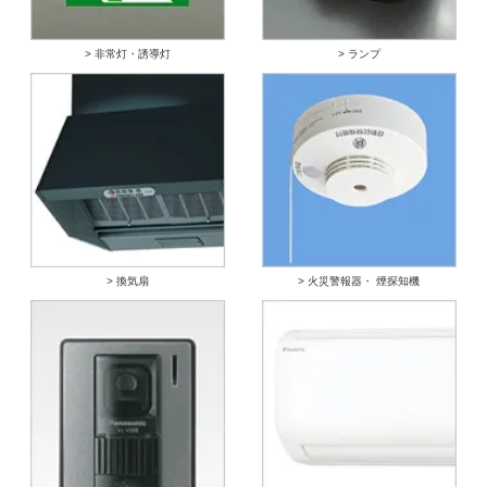
> 非常灯・誘導灯
> ランプ
> 換気扇
> 火災警報器・ 煙探知機