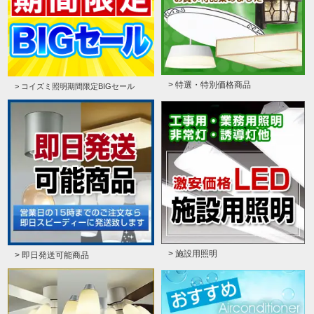
> 特選・特別価格商品
> コイズミ照明期間限定BIGセール
> 施設用照明
> 即日発送可能商品