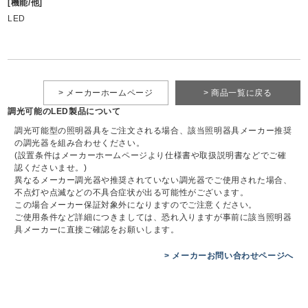
[機能/他]
LED
> メーカーホームページ
> 商品一覧に戻る
調光可能のLED製品について
調光可能型の照明器具をご注文される場合、該当照明器具メーカー推奨
の調光器を組み合わせください。
(設置条件はメーカーホームページより仕様書や取扱説明書などでご確
認くださいませ。)
異なるメーカー調光器や推奨されていない調光器でご使用された場合、
不点灯や点滅などの不具合症状が出る可能性がございます。
この場合メーカー保証対象外になりますのでご注意ください。
ご使用条件など詳細につきましては、恐れ入りますが事前に該当照明器
具メーカーに直接ご確認をお願いします。
> メーカーお問い合わせページへ