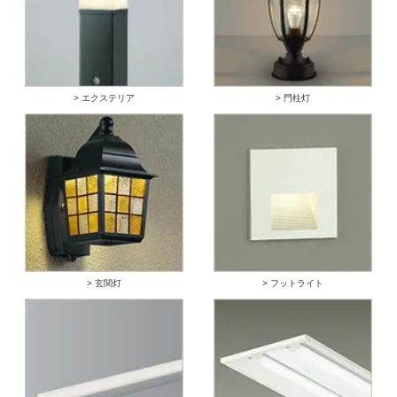
> エクステリア
> 門柱灯
> 玄関灯
> フットライト