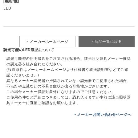
[機能/他]
LED
> メーカーホームページ
> 商品一覧に戻る
調光可能のLED製品について
調光可能型の照明器具をご注文される場合、該当照明器具メーカー推奨
の調光器を組み合わせください。
(設置条件はメーカーホームページより仕様書や取扱説明書などでご確
認くださいませ。)
異なるメーカー調光器や推奨されていない調光器でご使用された場合、
不点灯や点滅などの不具合症状が出る可能性がございます。
この場合メーカー保証対象外になりますのでご注意ください。
ご使用条件など詳細につきましては、恐れ入りますが事前に該当照明器
具メーカーに直接ご確認をお願いします。
> メーカーお問い合わせページへ