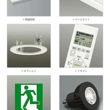
> 間接照明
> ベースライト
> オプション
> リモコン