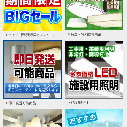
> 特選・特別価格商品
> コイズミ照明期間限定BIGセール
> 施設用照明
> 即日発送可能商品