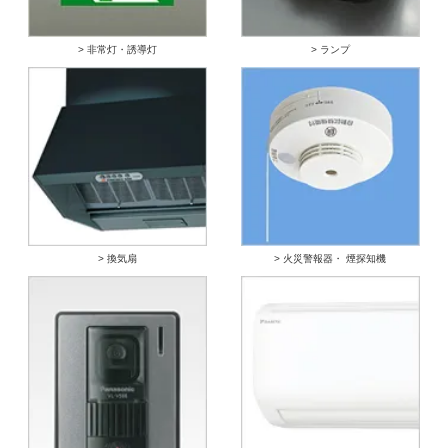
> 非常灯・誘導灯
> ランプ
> 換気扇
> 火災警報器・ 煙探知機