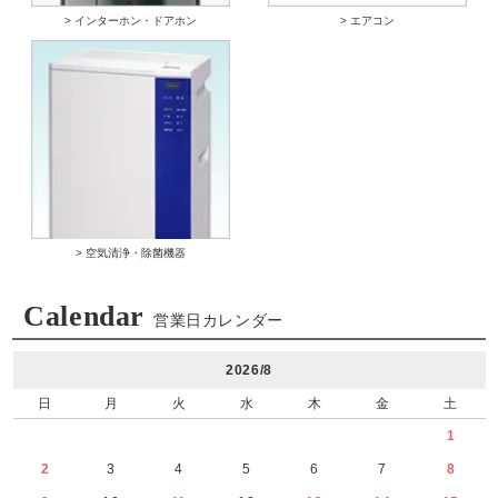
> インターホン・ドアホン
> エアコン
> 空気清浄・除菌機器
Calendar
営業日カレンダー
2026/8
日
月
火
水
木
金
土
1
2
3
4
5
6
7
8