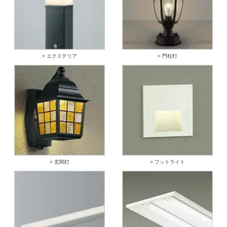
> エクステリア
> 門柱灯
> 玄関灯
> フットライト