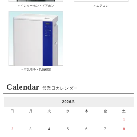
> インターホン・ドアホン
> エアコン
> 空気清浄・除菌機器
Calendar
営業日カレンダー
2026/8
日
月
火
水
木
金
土
1
2
3
4
5
6
7
8