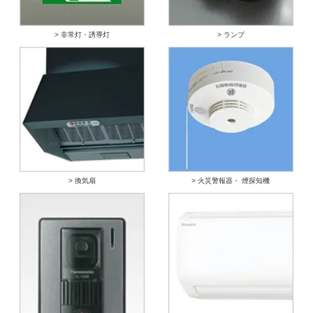
> 非常灯・誘導灯
> ランプ
> 換気扇
> 火災警報器・ 煙探知機