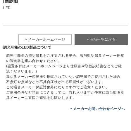
[機能/他]
LED
> メーカーホームページ
> 商品一覧に戻る
調光可能のLED製品について
調光可能型の照明器具をご注文される場合、該当照明器具メーカー推奨
の調光器を組み合わせください。
(設置条件はメーカーホームページより仕様書や取扱説明書などでご確
認くださいませ。)
異なるメーカー調光器や推奨されていない調光器でご使用された場合、
不点灯や点滅などの不具合症状が出る可能性がございます。
この場合メーカー保証対象外になりますのでご注意ください。
ご使用条件など詳細につきましては、恐れ入りますが事前に該当照明器
具メーカーに直接ご確認をお願いします。
> メーカーお問い合わせページへ