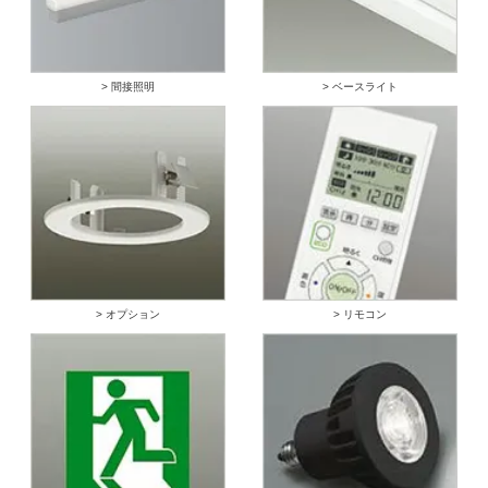
> 間接照明
> ベースライト
> オプション
> リモコン