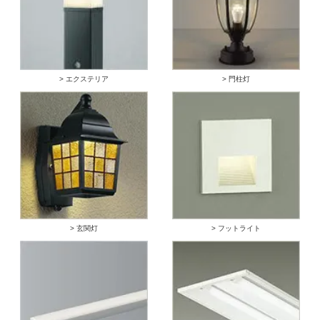
> エクステリア
> 門柱灯
> 玄関灯
> フットライト