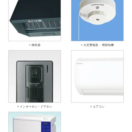
> 換気扇
> 火災警報器・ 煙探知機
> インターホン・ドアホン
> エアコン