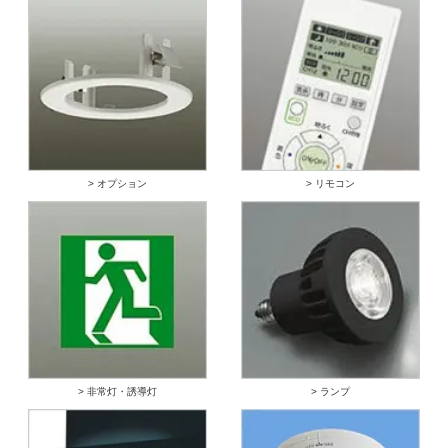
> オプション
> リモコン
> 非常灯・誘導灯
> ランプ