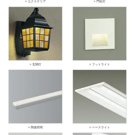
> エクステリア
> 門柱灯
> 玄関灯
> フットライト
> 間接照明
> ベースライト