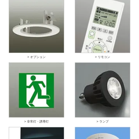
> オプション
> リモコン
> 非常灯・誘導灯
> ランプ