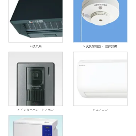
> 換気扇
> 火災警報器・ 煙探知機
> インターホン・ドアホン
> エアコン