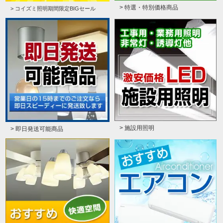
> 特選・特別価格商品
> コイズミ照明期間限定BIGセール
> 施設用照明
> 即日発送可能商品