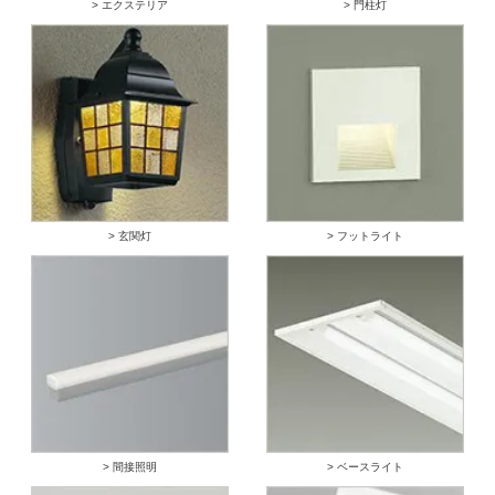
> エクステリア
> 門柱灯
> 玄関灯
> フットライト
> 間接照明
> ベースライト