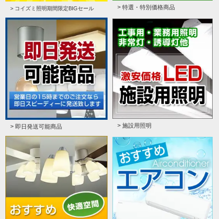
> 特選・特別価格商品
> コイズミ照明期間限定BIGセール
> 施設用照明
> 即日発送可能商品