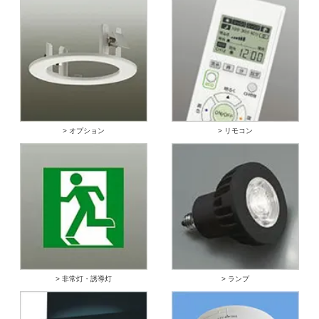
> オプション
> リモコン
> 非常灯・誘導灯
> ランプ