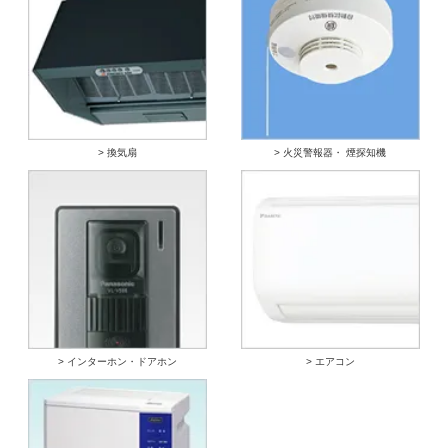
> 換気扇
> 火災警報器・ 煙探知機
> インターホン・ドアホン
> エアコン