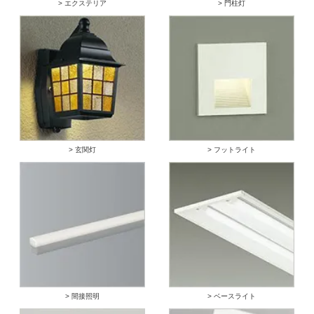
> エクステリア
> 門柱灯
> 玄関灯
> フットライト
> 間接照明
> ベースライト