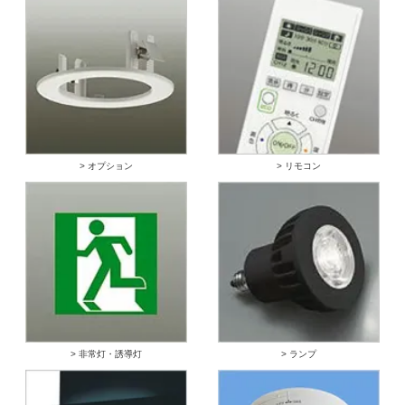
> オプション
> リモコン
> 非常灯・誘導灯
> ランプ