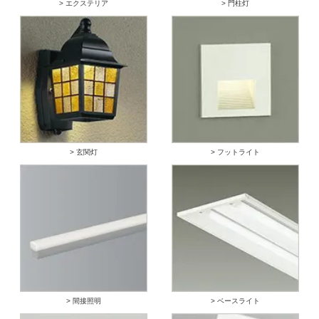
> エクステリア
> 門柱灯
> 玄関灯
> フットライト
> 間接照明
> ベースライト