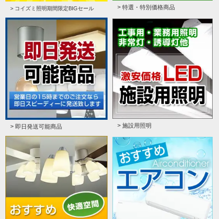
> 特選・特別価格商品
> コイズミ照明期間限定BIGセール
> 施設用照明
> 即日発送可能商品