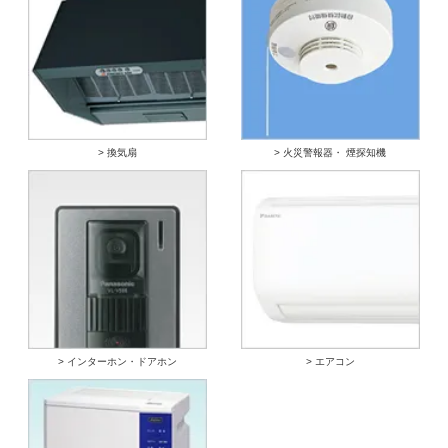
> 換気扇
> 火災警報器・ 煙探知機
> インターホン・ドアホン
> エアコン