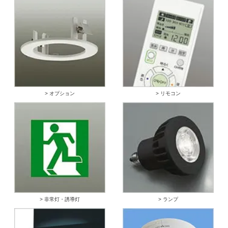
> オプション
> リモコン
> 非常灯・誘導灯
> ランプ