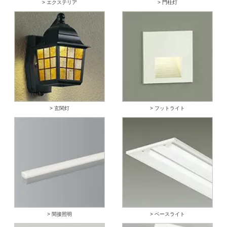
> エクステリア
> 門柱灯
> 玄関灯
> フットライト
> 間接照明
> ベースライト