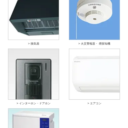
> 換気扇
> 火災警報器・ 煙探知機
> インターホン・ドアホン
> エアコン