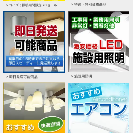
> 特選・特別価格商品
> コイズミ照明期間限定BIGセール
> 施設用照明
> 即日発送可能商品