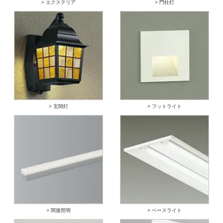
> エクステリア
> 門柱灯
> 玄関灯
> フットライト
> 間接照明
> ベースライト