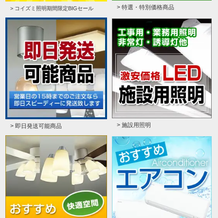
> 特選・特別価格商品
> コイズミ照明期間限定BIGセール
> 施設用照明
> 即日発送可能商品