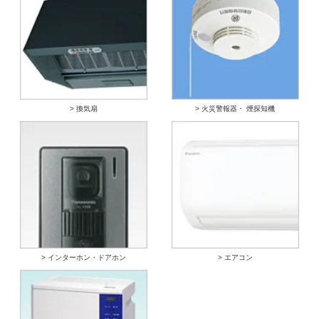
> 換気扇
> 火災警報器・ 煙探知機
> インターホン・ドアホン
> エアコン