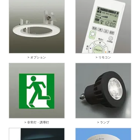
> オプション
> リモコン
> 非常灯・誘導灯
> ランプ