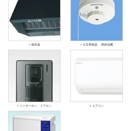
> 換気扇
> 火災警報器・ 煙探知機
> インターホン・ドアホン
> エアコン