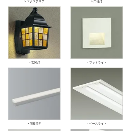
> エクステリア
> 門柱灯
> 玄関灯
> フットライト
> 間接照明
> ベースライト