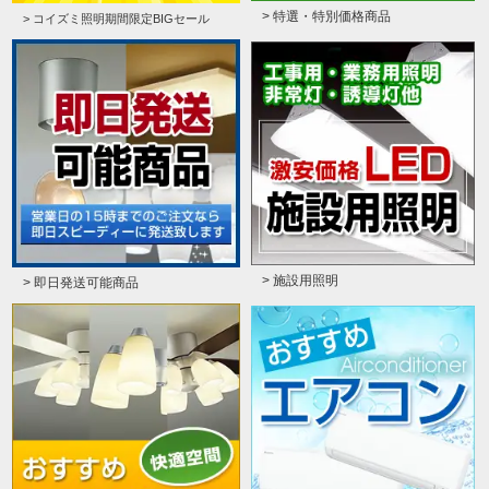
> 特選・特別価格商品
> コイズミ照明期間限定BIGセール
> 施設用照明
> 即日発送可能商品