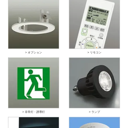
> オプション
> リモコン
> 非常灯・誘導灯
> ランプ