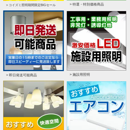
> 特選・特別価格商品
> コイズミ照明期間限定BIGセール
> 施設用照明
> 即日発送可能商品