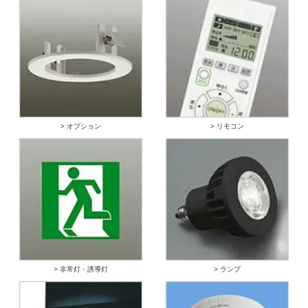
> オプション
> リモコン
> 非常灯・誘導灯
> ランプ