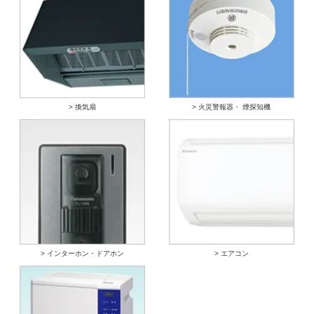
> 換気扇
> 火災警報器・ 煙探知機
> インターホン・ドアホン
> エアコン