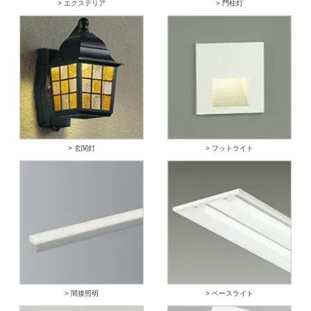
> エクステリア
> 門柱灯
> 玄関灯
> フットライト
> 間接照明
> ベースライト