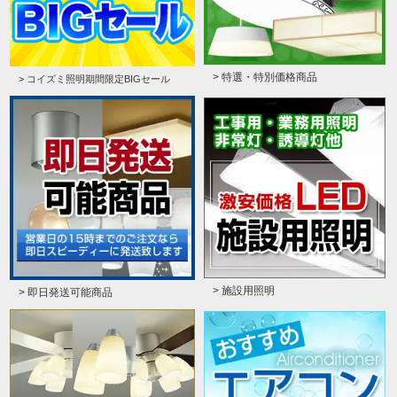
> 特選・特別価格商品
> コイズミ照明期間限定BIGセール
> 施設用照明
> 即日発送可能商品