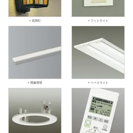
> 玄関灯
> フットライト
> 間接照明
> ベースライト