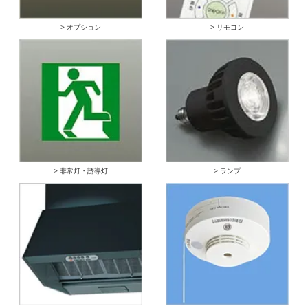
> オプション
> リモコン
> 非常灯・誘導灯
> ランプ