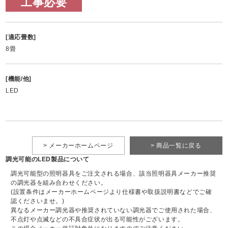
工事必要
[適応畳数]
8畳
[機能/他]
LED
> メーカーホームページ
> 商品一覧に戻る
調光可能のLED製品について
調光可能型の照明器具をご注文される場合、該当照明器具メーカー推奨
の調光器を組み合わせください。
(設置条件はメーカーホームページより仕様書や取扱説明書などでご確
認くださいませ。)
異なるメーカー調光器や推奨されていない調光器でご使用された場合、
不点灯や点滅などの不具合症状が出る可能性がございます。