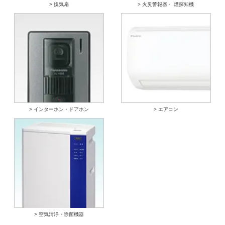
> 換気扇
> 火災警報器・ 煙探知機
> インターホン・ドアホン
> エアコン
> 空気清浄・除菌機器