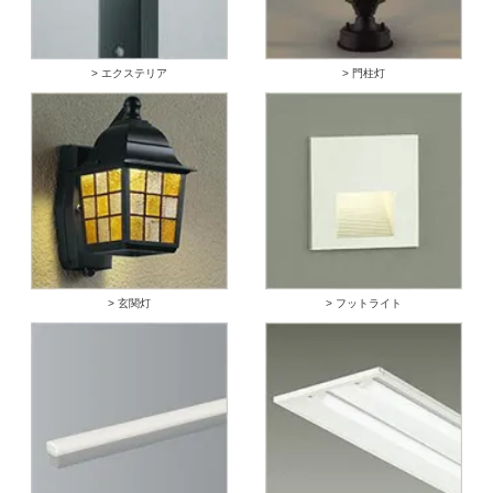
> エクステリア
> 門柱灯
> 玄関灯
> フットライト