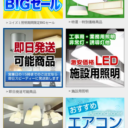
> 特選・特別価格商品
> コイズミ照明期間限定BIGセール
> 施設用照明
> 即日発送可能商品