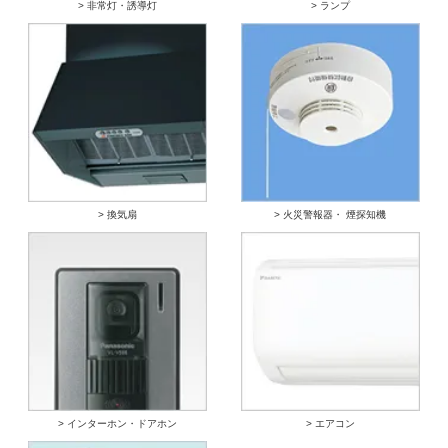
> 非常灯・誘導灯
> ランプ
> 換気扇
> 火災警報器・ 煙探知機
> インターホン・ドアホン
> エアコン