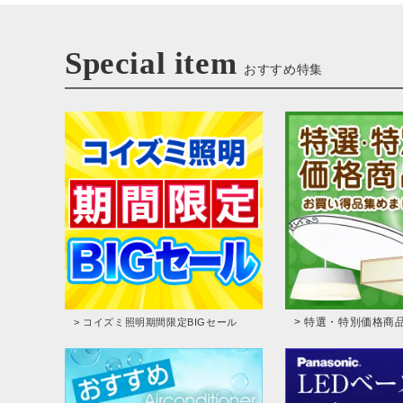
Special item
おすすめ特集
> 特選・特別価格商
> コイズミ照明期間限定BIGセール