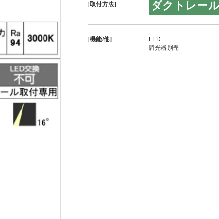
ダクトレー
[取付方法]
[機能/他]
LED
調光器別売