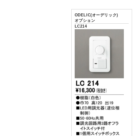
ODELIC(オーデリック)
オプション
LC214