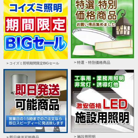
> 特選・特別価格商品
> コイズミ照明期間限定BIGセール
> 施設用照明
> 即日発送可能商品