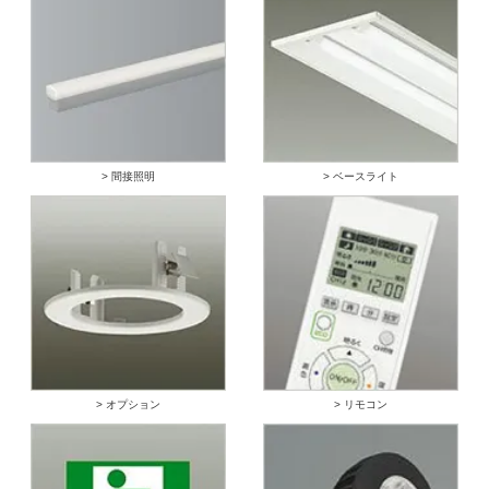
> 間接照明
> ベースライト
> オプション
> リモコン