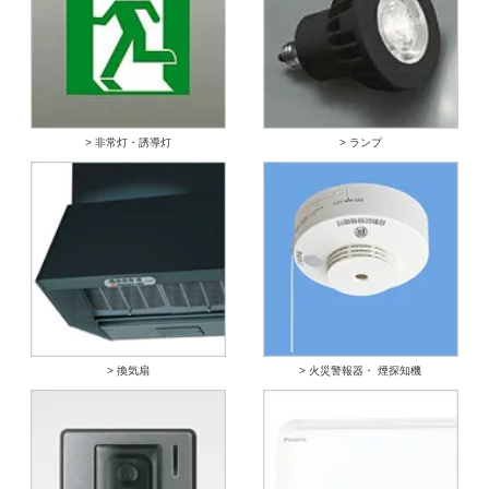
> 非常灯・誘導灯
> ランプ
> 換気扇
> 火災警報器・ 煙探知機