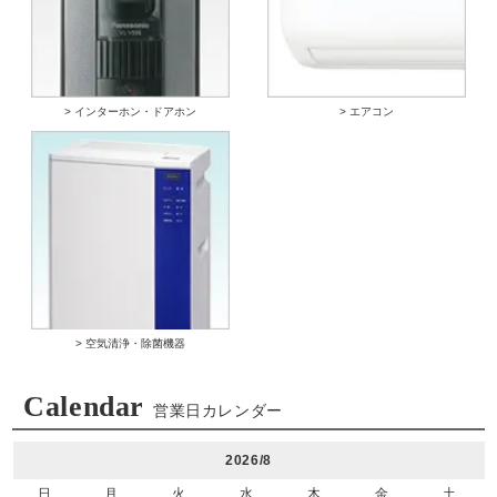
> インターホン・ドアホン
> エアコン
> 空気清浄・除菌機器
Calendar
営業日カレンダー
2026/8
日
月
火
水
木
金
土