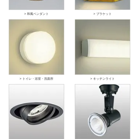
> 和風ペンダント
> ブラケット
> トイレ・浴室・洗面所
> キッチンライト