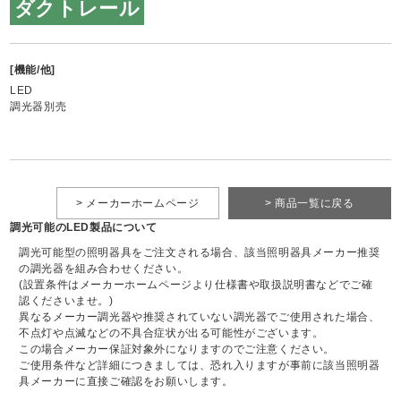
ダクトレール
[機能/他]
LED
調光器別売
> メーカーホームページ
> 商品一覧に戻る
調光可能のLED製品について
調光可能型の照明器具をご注文される場合、該当照明器具メーカー推奨
の調光器を組み合わせください。
(設置条件はメーカーホームページより仕様書や取扱説明書などでご確
認くださいませ。)
異なるメーカー調光器や推奨されていない調光器でご使用された場合、
不点灯や点滅などの不具合症状が出る可能性がございます。
この場合メーカー保証対象外になりますのでご注意ください。
ご使用条件など詳細につきましては、恐れ入りますが事前に該当照明器
具メーカーに直接ご確認をお願いします。