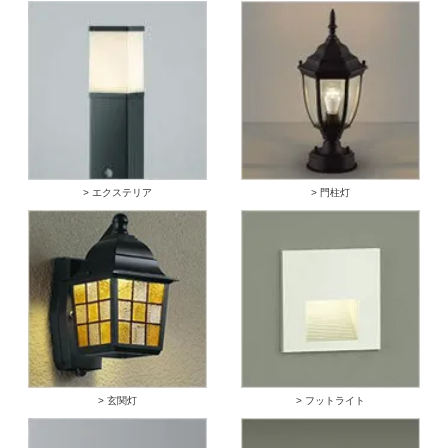
> エクステリア
> 門柱灯
> 玄関灯
> フットライト