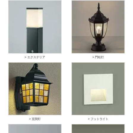
> エクステリア
> 門柱灯
> 玄関灯
> フットライト