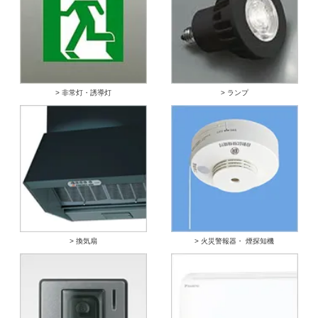
> 非常灯・誘導灯
> ランプ
> 換気扇
> 火災警報器・ 煙探知機