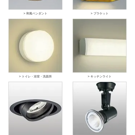
> 和風ペンダント
> ブラケット
> トイレ・浴室・洗面所
> キッチンライト