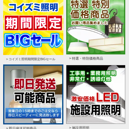
> 特選・特別価格商品
> コイズミ照明期間限定BIGセール
> 施設用照明
> 即日発送可能商品