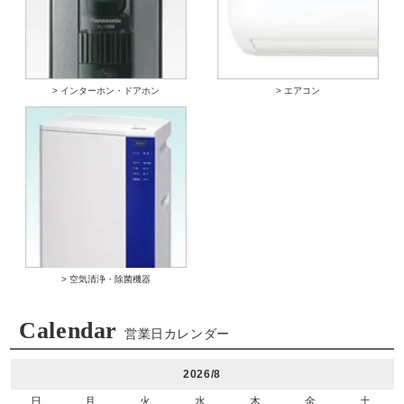
> インターホン・ドアホン
> エアコン
> 空気清浄・除菌機器
Calendar
営業日カレンダー
2026/8
日
月
火
水
木
金
土