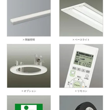
> 間接照明
> ベースライト
> オプション
> リモコン