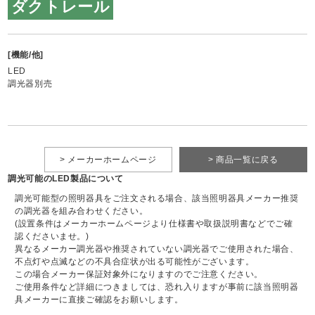
ダクトレール
[機能/他]
LED
調光器別売
> メーカーホームページ
> 商品一覧に戻る
調光可能のLED製品について
調光可能型の照明器具をご注文される場合、該当照明器具メーカー推奨
の調光器を組み合わせください。
(設置条件はメーカーホームページより仕様書や取扱説明書などでご確
認くださいませ。)
異なるメーカー調光器や推奨されていない調光器でご使用された場合、
不点灯や点滅などの不具合症状が出る可能性がございます。
この場合メーカー保証対象外になりますのでご注意ください。
ご使用条件など詳細につきましては、恐れ入りますが事前に該当照明器
具メーカーに直接ご確認をお願いします。