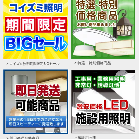
> 特選・特別価格商品
> コイズミ照明期間限定BIGセール
> 施設用照明
> 即日発送可能商品