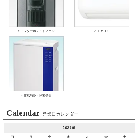
> インターホン・ドアホン
> エアコン
> 空気清浄・除菌機器
Calendar
営業日カレンダー
2026/8
日
月
火
水
木
金
土