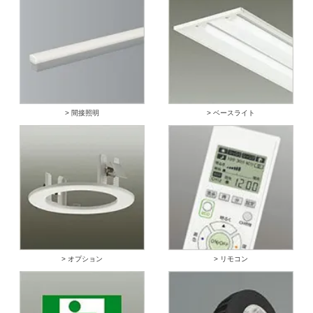
> 間接照明
> ベースライト
> オプション
> リモコン