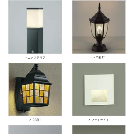
> エクステリア
> 門柱灯
> 玄関灯
> フットライト