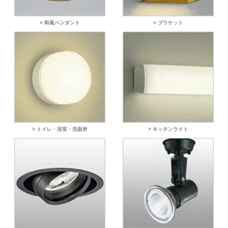
> 和風ペンダント
> ブラケット
> トイレ・浴室・洗面所
> キッチンライト