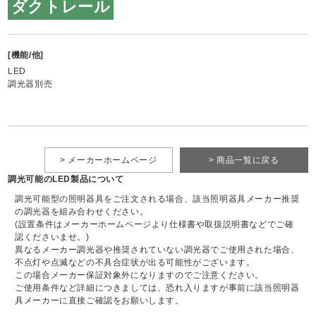
ダクトレール
[機能/他]
LED
調光器別売
> メーカーホームページ
> 商品一覧に戻る
調光可能のLED製品について
調光可能型の照明器具をご注文される場合、該当照明器具メーカー推奨
の調光器を組み合わせください。
(設置条件はメーカーホームページより仕様書や取扱説明書などでご確
認くださいませ。)
異なるメーカー調光器や推奨されていない調光器でご使用された場合、
不点灯や点滅などの不具合症状が出る可能性がございます。
この場合メーカー保証対象外になりますのでご注意ください。
ご使用条件など詳細につきましては、恐れ入りますが事前に該当照明器
具メーカーに直接ご確認をお願いします。