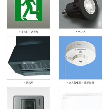
> 非常灯・誘導灯
> ランプ
> 換気扇
> 火災警報器・ 煙探知機