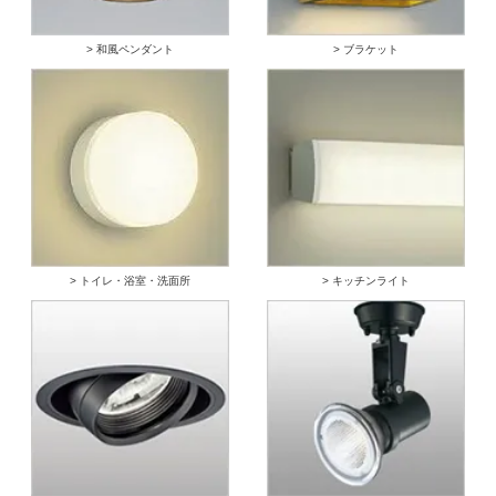
> 和風ペンダント
> ブラケット
> トイレ・浴室・洗面所
> キッチンライト