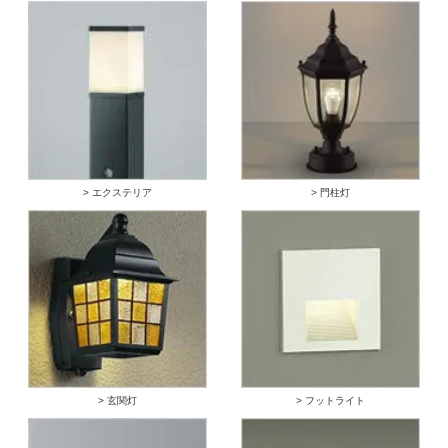
> エクステリア
> 門柱灯
> 玄関灯
> フットライト