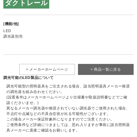
ダクトレール
[機能/他]
LED
調光器別売
> メーカーホームページ
> 商品一覧に戻る
調光可能のLED製品について
調光可能型の照明器具をご注文される場合、該当照明器具メーカー推奨
の調光器を組み合わせください。
(設置条件はメーカーホームページより仕様書や取扱説明書などでご確
認くださいませ。)
異なるメーカー調光器や推奨されていない調光器でご使用された場合、
不点灯や点滅などの不具合症状が出る可能性がございます。
この場合メーカー保証対象外になりますのでご注意ください。
ご使用条件など詳細につきましては、恐れ入りますが事前に該当照明器
具メーカーに直接ご確認をお願いします。