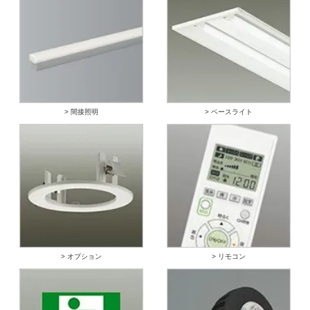
> 間接照明
> ベースライト
> オプション
> リモコン