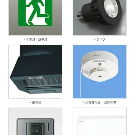
> 非常灯・誘導灯
> ランプ
> 換気扇
> 火災警報器・ 煙探知機