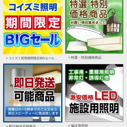
> 特選・特別価格商品
> コイズミ照明期間限定BIGセール
> 施設用照明
> 即日発送可能商品