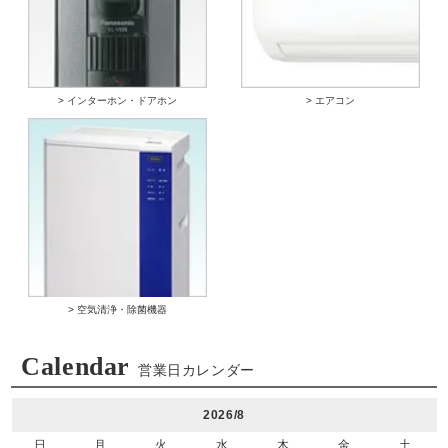
> インターホン・ドアホン
> エアコン
> 空気清浄・除菌機器
Calendar
営業日カレンダー
2026/8
日
月
火
水
木
金
土