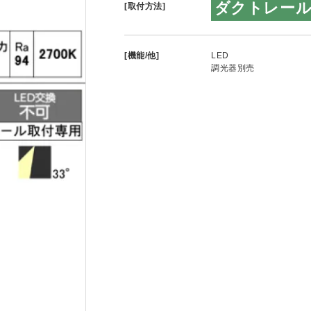
ダクトレー
[取付方法]
[機能/他]
LED
調光器別売