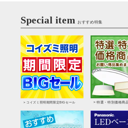
Special item
おすすめ特集
> 特選・特別価格商
> コイズミ照明期間限定BIGセール