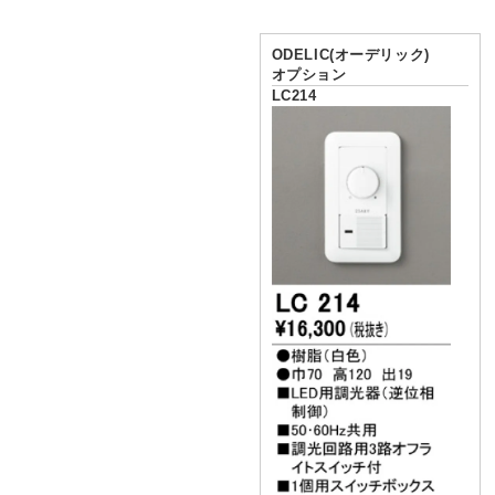
ODELIC(オーデリック)
オプション
LC214