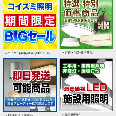
> 特選・特別価格商品
> コイズミ照明期間限定BIGセール
> 施設用照明
> 即日発送可能商品