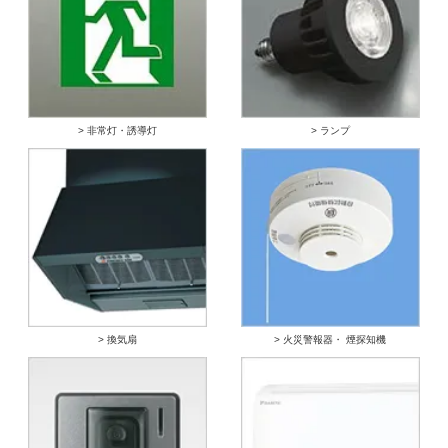
> 非常灯・誘導灯
> ランプ
> 換気扇
> 火災警報器・ 煙探知機