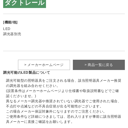
ダクトレール
[機能/他]
LED
調光器別売
> メーカーホームページ
> 商品一覧に戻る
調光可能のLED製品について
調光可能型の照明器具をご注文される場合、該当照明器具メーカー推奨
の調光器を組み合わせください。
(設置条件はメーカーホームページより仕様書や取扱説明書などでご確
認くださいませ。)
異なるメーカー調光器や推奨されていない調光器でご使用された場合、
不点灯や点滅などの不具合症状が出る可能性がございます。
この場合メーカー保証対象外になりますのでご注意ください。
ご使用条件など詳細につきましては、恐れ入りますが事前に該当照明器
具メーカーに直接ご確認をお願いします。