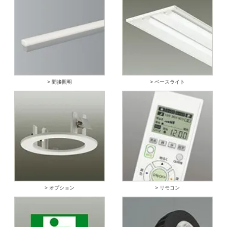
> 間接照明
> ベースライト
> オプション
> リモコン