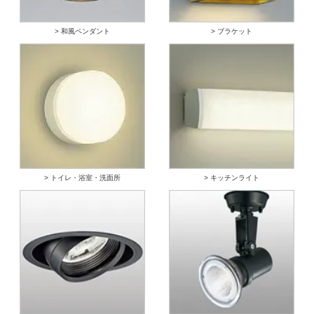
> 和風ペンダント
> ブラケット
> トイレ・浴室・洗面所
> キッチンライト