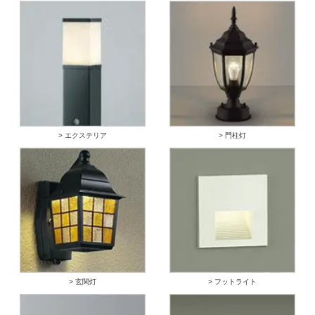
> エクステリア
> 門柱灯
> 玄関灯
> フットライト