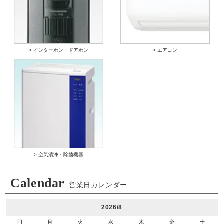
> インターホン・ドアホン
> エアコン
> 空気清浄・除菌機器
Calendar
営業日カレンダー
2026/8
日
月
火
水
木
金
土