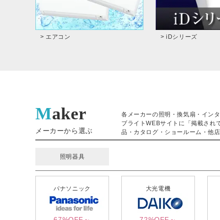
> エアコン
> iDシリーズ
Maker
各メーカーの照明・換気扇・イン
ブライトWEBサイトに「掲載され
メーカーから選ぶ
品・カタログ・ショールーム・他店
照明器具
パナソニック
大光電機
67%OFF～
72%OFF～