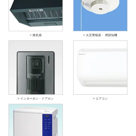
> 換気扇
> 火災警報器・ 煙探知機
> インターホン・ドアホン
> エアコン