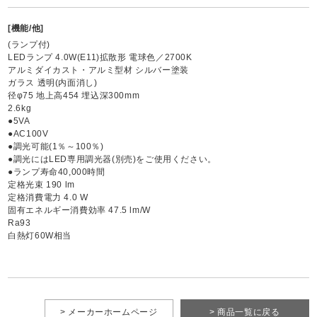
[機能/他]
(ランプ付)
LEDランプ 4.0W(E11)拡散形 電球色／2700K
アルミダイカスト・アルミ型材 シルバー塗装
ガラス 透明(内面消し)
径φ75 地上高454 埋込深300mm
2.6kg
●5VA
●AC100V
●調光可能(1％～100％)
●調光にはLED専用調光器(別売)をご使用ください。
●ランプ寿命40,000時間
定格光束 190 lm
定格消費電力 4.0 W
固有エネルギー消費効率 47.5 lm/W
Ra93
白熱灯60W相当
> メーカーホームページ
> 商品一覧に戻る