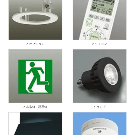
> オプション
> リモコン
> 非常灯・誘導灯
> ランプ