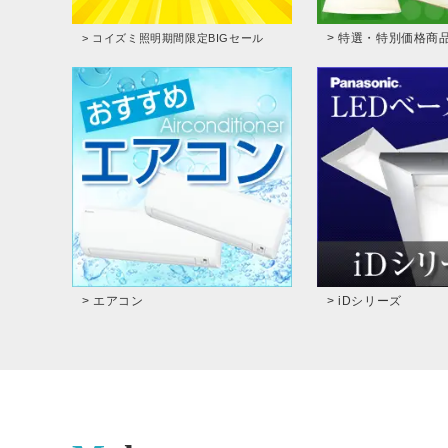
> 特選・特別価格商
> コイズミ照明期間限定BIGセール
> エアコン
> iDシリーズ