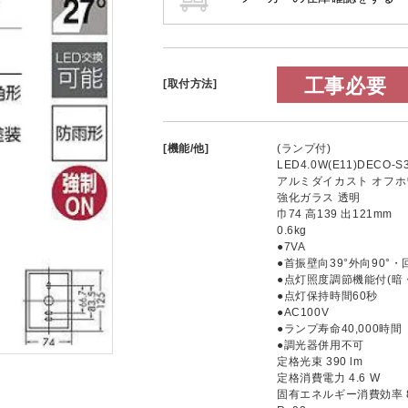
工事必要
[取付方法]
[機能/他]
(ランプ付)
LED4.0W(E11)DECO
アルミダイカスト オフ
強化ガラス 透明
巾74 高139 出121mm
0.6kg
●7VA
●首振壁向39°外向90°・回
●点灯照度調節機能付(暗
●点灯保持時間60秒
●AC100V
●ランプ寿命40,000時間
●調光器併用不可
定格光束 390 lm
定格消費電力 4.6 W
固有エネルギー消費効率 84