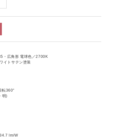
-S35・広角形 電球色／2700K
ホワイトサテン塗装
転360°
・明)
.7 lm/W