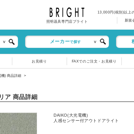
13,000円(税別)以
新規
照明器具専門店ブライト
メーカー
で探す
お見積り
FAXでのご注文・お見積り
光電機) 商品詳細
テリア 商品詳細
DAIKO(大光電機)
人感センサー付アウトドアライト