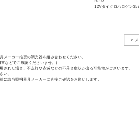
Ra93
12Vダイクロハロゲン35
> 
具メーカー推奨の調光器を組み合わせください。
明書などでご確認くださいませ。)
用された場合、不点灯や点滅などの不具合症状が出る可能性がございます。
さい。
前に該当照明器具メーカーに直接ご確認をお願いします。