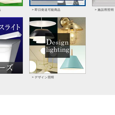
品
> 即日発送可能商品
> 施設用照明
> デザイン照明