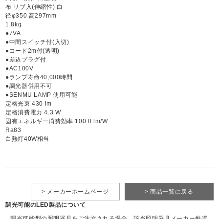
布 リブ入(伸縮性) 白
径φ350 高297mm
1.8kg
●7VA
●中間スイッチ付(入切)
●コード2m付(透明)
●差込プラグ付
●AC100V
●ランプ寿命40,000時間
●調光器併用不可
●SENMU LAMP 使用可能
定格光束 430 lm
定格消費電力 4.3 W
固有エネルギー消費効率 100.0 lm/W
Ra83
白熱灯40W相当
> メーカーホームページ
> 商品一覧に戻る
調光可能のLED製品について
調光可能型の照明器具をご注文される場合、該当照明器具メーカー推奨