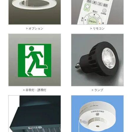
> オプション
> リモコン
> 非常灯・誘導灯
> ランプ