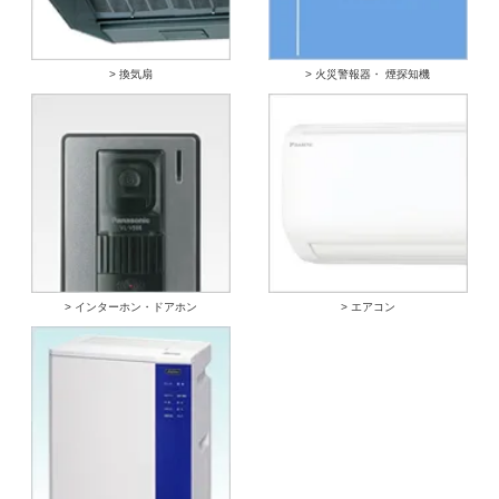
> 換気扇
> 火災警報器・ 煙探知機
> インターホン・ドアホン
> エアコン