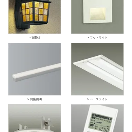
> 玄関灯
> フットライト
> 間接照明
> ベースライト