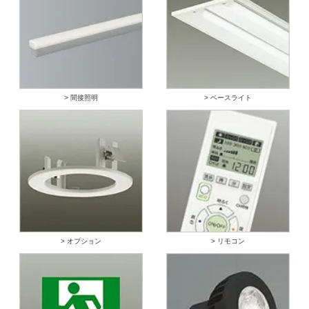
> 間接照明
> ベースライト
> オプション
> リモコン