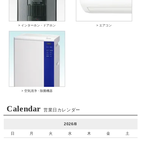
> インターホン・ドアホン
> エアコン
> 空気清浄・除菌機器
Calendar
営業日カレンダー
2026/8
日
月
火
水
木
金
土