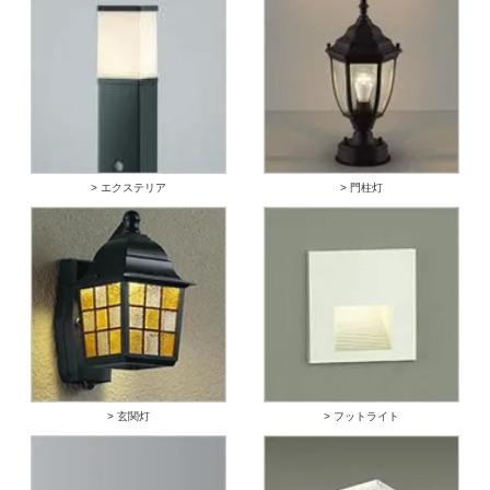
> エクステリア
> 門柱灯
> 玄関灯
> フットライト