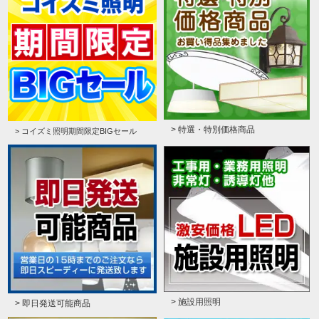
> 特選・特別価格商品
> コイズミ照明期間限定BIGセール
> 施設用照明
> 即日発送可能商品