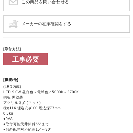
この商品を問い合わせる
[取付方法]
工事必要
[機能/他]
(LED内蔵)
LED 9.0W 昼白色～電球色／5000K～2700K
鋼板 黒塗装
アクリル 乳白(マット)
径φ116 埋込穴φ100 埋込深77mm
0.5kg
●9VA
●取付可能天井傾斜55°まで
●傾斜配光対応範囲15°～30°