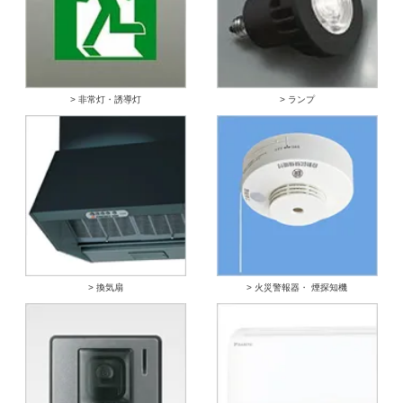
> 非常灯・誘導灯
> ランプ
> 換気扇
> 火災警報器・ 煙探知機