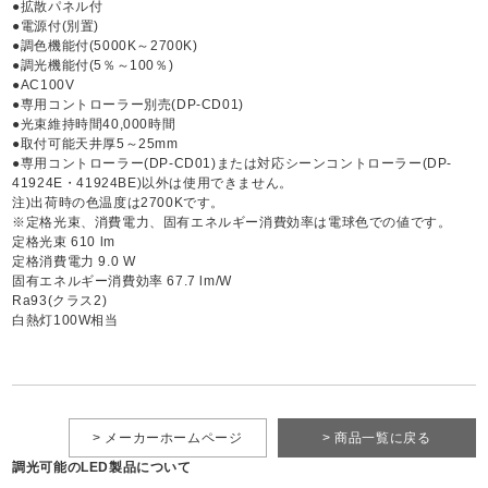
●拡散パネル付
●電源付(別置)
●調色機能付(5000K～2700K)
●調光機能付(5％～100％)
●AC100V
●専用コントローラー別売(DP-CD01)
●光束維持時間40,000時間
●取付可能天井厚5～25mm
●専用コントローラー(DP-CD01)または対応シーンコントローラー(DP-
41924E・41924BE)以外は使用できません。
注)出荷時の色温度は2700Kです。
※定格光束、消費電力、固有エネルギー消費効率は電球色での値です。
定格光束 610 lm
定格消費電力 9.0 W
固有エネルギー消費効率 67.7 lm/W
Ra93(クラス2)
白熱灯100W相当
> メーカーホームページ
> 商品一覧に戻る
調光可能のLED製品について