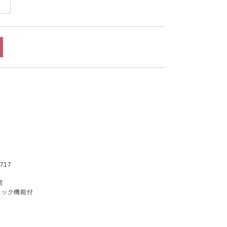
)
717
間
ェック機能付