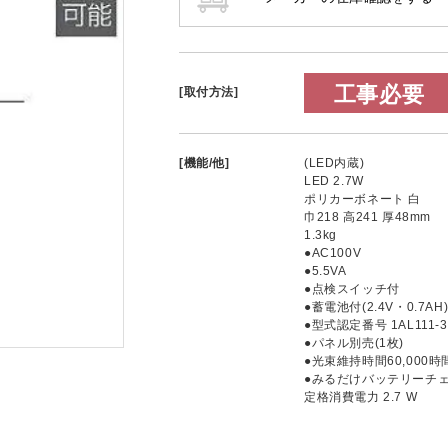
工事必要
[取付方法]
[機能/他]
(LED内蔵)
LED 2.7W
ポリカーボネート 白
巾218 高241 厚48mm
1.3kg
●AC100V
●5.5VA
●点検スイッチ付
●蓄電池付(2.4V・0.7AH
●型式認定番号 1AL111-3
●パネル別売(1枚)
●光束維持時間60,000時
●みるだけバッテリーチ
定格消費電力 2.7 W