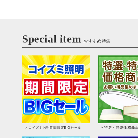
Special item
おすすめ特集
> 特選・特別価格商
> コイズミ照明期間限定BIGセール