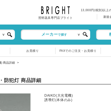
13,000円(税別)以
新規
照明器具専門店ブライト
メーカー
で探す
お見積り
FAXでのご注文・お見積り
電機) 商品詳細
誘導・防犯灯 商品詳細
DAIKO(大光電機)
誘導灯(本体のみ)