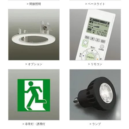
> 間接照明
> ベースライト
> オプション
> リモコン
> 非常灯・誘導灯
> ランプ