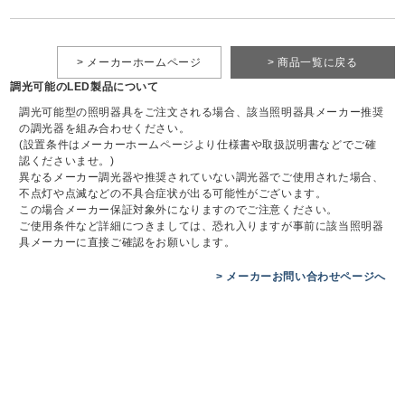
> メーカーホームページ
> 商品一覧に戻る
調光可能のLED製品について
調光可能型の照明器具をご注文される場合、該当照明器具メーカー推奨
の調光器を組み合わせください。
(設置条件はメーカーホームページより仕様書や取扱説明書などでご確
認くださいませ。)
異なるメーカー調光器や推奨されていない調光器でご使用された場合、
不点灯や点滅などの不具合症状が出る可能性がございます。
この場合メーカー保証対象外になりますのでご注意ください。
ご使用条件など詳細につきましては、恐れ入りますが事前に該当照明器
具メーカーに直接ご確認をお願いします。
> メーカーお問い合わせページへ