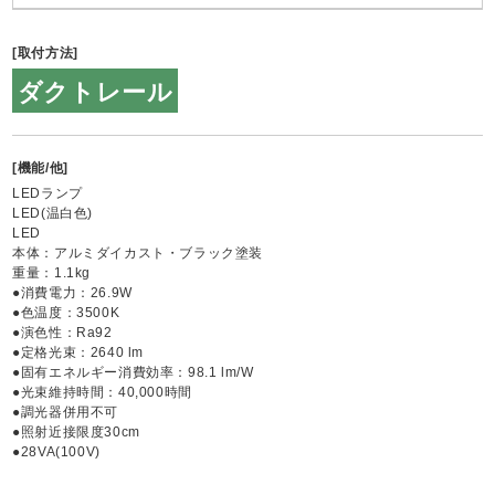
[取付方法]
ダクトレール
[機能/他]
LEDランプ
LED(温白色)
LED
本体：アルミダイカスト・ブラック塗装
重量：1.1kg
●消費電力：26.9W
●色温度：3500K
●演色性：Ra92
●定格光束：2640 lm
●固有エネルギー消費効率：98.1 lm/W
●光束維持時間：40,000時間
●調光器併用不可
●照射近接限度30cm
●28VA(100V)