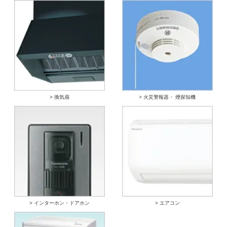
> 換気扇
> 火災警報器・ 煙探知機
> インターホン・ドアホン
> エアコン