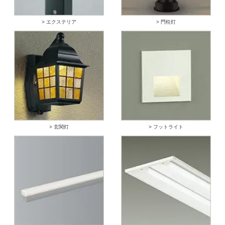
> エクステリア
> 門柱灯
> 玄関灯
> フットライト