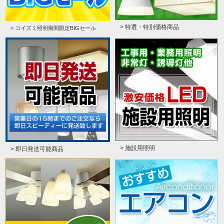
> 特選・特別価格商品
> コイズミ照明期間限定BIGセール
> 施設用照明
> 即日発送可能商品