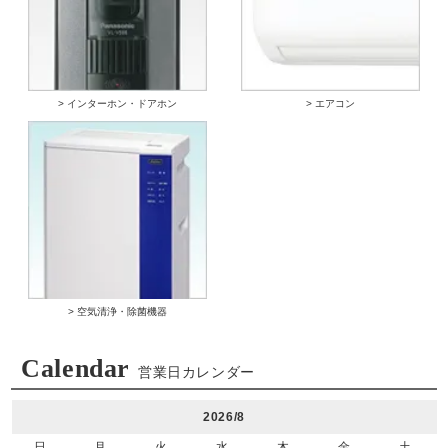
> インターホン・ドアホン
> エアコン
> 空気清浄・除菌機器
Calendar
営業日カレンダー
2026/8
日
月
火
水
木
金
土