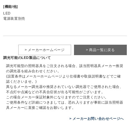
[機能/他]
LED
電源装置別売
> メーカーホームページ
> 商品一覧に戻る
調光可能のLED製品について
調光可能型の照明器具をご注文される場合、該当照明器具メーカー推奨
の調光器を組み合わせください。
(設置条件はメーカーホームページより仕様書や取扱説明書などでご確
認くださいませ。)
異なるメーカー調光器や推奨されていない調光器でご使用された場合、
不点灯や点滅などの不具合症状が出る可能性がございます。
この場合メーカー保証対象外になりますのでご注意ください。
ご使用条件など詳細につきましては、恐れ入りますが事前に該当照明器
具メーカーに直接ご確認をお願いします。
> メーカーお問い合わせページへ