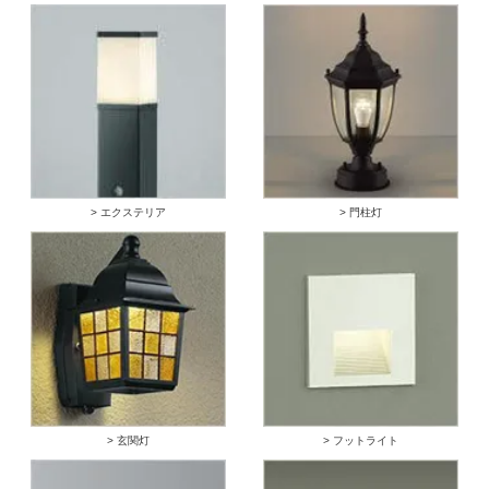
> エクステリア
> 門柱灯
> 玄関灯
> フットライト