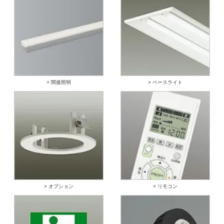
> 間接照明
> ベースライト
> オプション
> リモコン