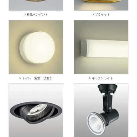
> 和風ペンダント
> ブラケット
> トイレ・浴室・洗面所
> キッチンライト