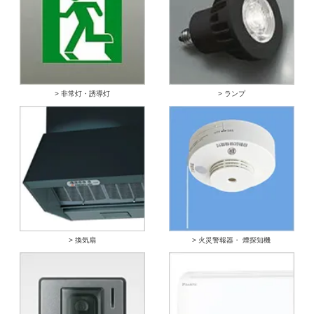
> 非常灯・誘導灯
> ランプ
> 換気扇
> 火災警報器・ 煙探知機